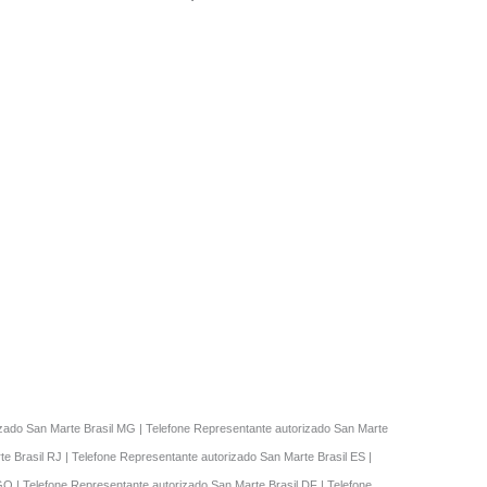
rizado San Marte Brasil MG | Telefone Representante autorizado San Marte
e Brasil RJ | Telefone Representante autorizado San Marte Brasil ES |
GO | Telefone Representante autorizado San Marte Brasil DF | Telefone