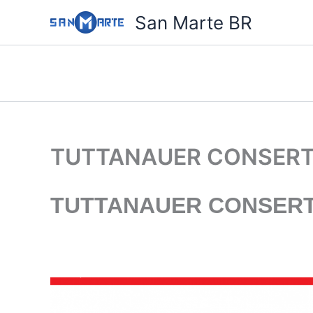
Ir
San Marte BR
para
o
conteúdo
TUTTANAUER CONSERTO
TUTTANAUER CONSERTO