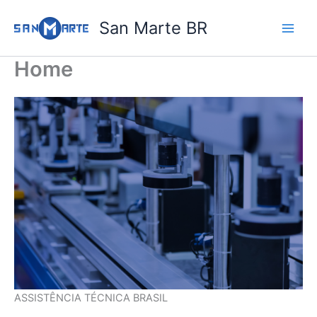
Ir
San Marte BR
para
o
conteúdo
Home
ASSISTÊNCIA TÉCNICA BRASIL