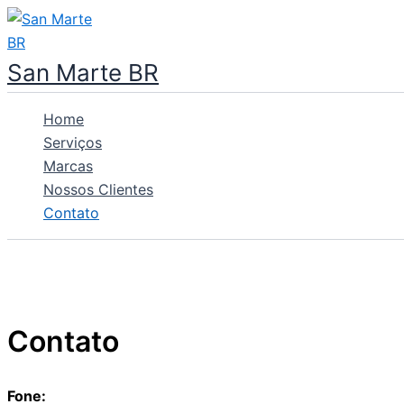
Ir
para
o
San Marte BR
conteúdo
Home
Serviços
Marcas
Nossos Clientes
Contato
Contato
Fone: