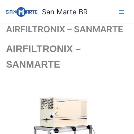
Ir
San Marte BR
para
o
conteúdo
AIRFILTRONIX – SANMARTE
AIRFILTRONIX –
SANMARTE