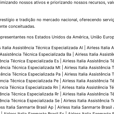
izando nossos ativos e priorizando nossos recursos, valo
estígio e tradição no mercado nacional, oferecendo serviç
ente conceituadas.
epresentantes nos Estados Unidos da América, União Europe
s Italia Manutençāo Serviços Especializados Ro | Airless Italia Manutençāo Serviços Especializados Rr | Airless Italia Manutençāo Serviços Especializados Sc | Airless Italia Manutençāo Serviços Especializados Sp | Airless Italia Manutençāo Serviços Especializados Se | Airless Italia Manutençāo Serviços Especializados To | Airless Italia Conserto Serviços Técnicos Especializados Sanmarte Brasil Ac | Airless Italia Conserto Serviços Técnicos Especializados Sanmarte Brasil Al | Airless Italia Conserto Serviços Técnicos Especializados Sanmarte Brasil Ap | Airless Italia Conserto Serviços Técnicos Especializados Sanmarte Brasil Am | Airless Italia Conserto Serviços Técnicos Especializados Sanmarte Brasil Ba | Airless Italia Conserto Serviços Técnicos Especializados Sanmarte Brasil Ce | Airless Italia Conserto Serviços Técnicos Especializados Sanmarte Brasil Df | Airless Italia Conserto Serviços Técnicos Especializados Sanmarte Brasil Es | Airless Italia Conserto Serviços Técnicos Especializados Sanmarte Brasil Go | Airless Italia Conserto Serviços Técnicos Especializados Sanmarte Brasil Ma | Airless Italia Conserto Serviços Técnicos Especializados Sanmarte Brasil Mt | Airless Italia Conserto Serviços Técnicos Especializados Sanmarte Brasil Ms | Airless Italia Conserto Serviços Técnicos Especializados Sanmarte Brasil Mg | Airless Italia Conserto Serviços Técnicos Especializados Sanmarte Brasil Pa | Airless Italia Conserto Serviços Técnicos Especializados Sanmarte Brasil Pb | Airless Italia Conserto Serviços Técnicos Especializados Sanmarte Brasil Pr | Airless Italia Conserto Serviços Técnicos Especializados Sanmarte Brasil Pe | Airless Italia Conserto Serviços Técnicos Especializados Sanmarte Brasil Pi | Airless Italia Conserto Serviços Técnicos Especializados Sanmarte Brasil Rj | Airless Italia Conserto Serviços Técnicos Especializados Sanmarte Brasil Rn | Airless Italia Conserto Serviços Técnicos Especializados Sanmarte Brasil Rs | Airless Italia Conserto Serviços Técnicos Especializados Sanmarte Brasil Ro | Airless Italia Conserto Serviços Técnicos Especializados Sanmarte Brasil Rr | Airless Italia Conserto Serviços Técnicos Especializados Sanmarte Brasil Sc | Airless Italia Conserto Serviços Técnicos Especializados Sanmarte Brasil Sp | Airless Italia Conserto Serviços Técnicos Especializados Sanmarte Brasil Se | Airless Italia Conserto Serviços Técnicos Especializados Sanmarte Brasil To | Suporte Técnico Sanmarte Brasil Ac | Suporte Técnico Sanmarte Brasil Al | Suporte Técnico Sanmarte Brasil Ap | Suporte Técnico Sanmarte Brasil Am | Suporte Técnico Sanmarte Brasil Ba | Suporte Técnico Sanmarte Brasil Ce | Suporte Técnico Sanmarte Brasil Df | Suporte Técnico Sanmarte Brasil Es | Suporte Técnico Sanmarte Brasil Go | Suporte Técnico Sanmarte Brasil Ma | Suporte Técnico Sanmarte Brasil Mt | Suporte Técnico Sanmarte Brasil Ms | Suporte Técnico Sanmarte Brasil Mg | Suporte Técnico Sanmarte Brasil Pa | Suporte Técnico Sanmarte Brasil Pb | Suporte Técnico Sanmarte Brasil Pr | Suporte Técnico Sanmarte Brasil Pe | Suporte Técnico Sanmarte Brasil Pi | Suporte Técnico Sanmarte Brasil Rj | Suporte Técnico Sanmarte Brasil Rn | Suporte Técnico Sanmarte Brasil Rs | Suporte Técnico Sanmarte Brasil Ro | Suporte Técnico Sanmarte Brasil Rr | Suporte Técnico Sanmarte Brasil Sc | Suporte Técnico Sanmarte Brasil Sp | Suporte Técnico Sanmarte Brasil Se | Suporte Técnico Sanmarte Brasil To | Engenharia De Aplicaçāo Ac | Engenharia De Aplicaçāo Al | Engenharia De Aplicaçāo Ap | Engenharia De Aplicaçāo Am | Engenharia De Aplicaçāo Ba | Engenharia De Aplicaçāo Ce | Engenharia De Aplicaçāo Df | Engenharia De Aplicaçāo E