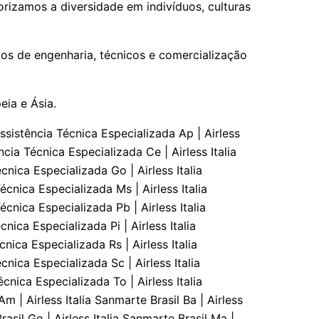
rizamos a diversidade em indivíduos, culturas
os de engenharia, técnicos e comercialização
ia e Ásia.
s | Engenharia De Aplicaçāo Go | Engenharia De Aplicaçāo Ma | Engenharia De Aplicaçāo Mt | Engenharia De Aplicaçāo Ms | Engenharia De Aplicaçāo Mg | Engenharia De Aplicaçāo Pa | Engenharia De Aplicaçāo Pb | Engenharia De Aplicaçāo Pr | Engenharia De Aplicaçāo Pe | Engenharia De Aplicaçāo Pi | Engenharia De Aplicaçāo Rj | Engenharia De Aplicaçāo Rn | Engenharia De Aplicaçāo Rs | Engenharia De Aplicaçāo Ro | Engenharia De Aplicaçāo Rr | Engenharia De Aplicaçāo Sc | Engenharia De Aplicaçāo Sp | Engenharia De Aplicaçāo Se | Engenharia De Aplicaçāo To | Sanmarte Brasil Atendimento Ac | Sanmarte Brasil Atendimento Al | Sanmarte Brasil Atendimento Ap | Sanmarte Brasil Atendimento Am |Sanmarte Brasil Atendimento Ba | Sanmarte Brasil Atendimento Ce | Sanmarte Brasil Atendimento Df | Sanmarte Brasil Atendimento Es | Sanmarte Brasil Atendimento Go | Sanmarte Brasil Atendimento Ma | Sanmarte Brasil Atendimento Mt | Sanmarte Brasil Atendimento Ms | Sanmarte Brasil Atendimento Mg | Sanmarte Brasil Atendimento Pa | Sanmarte Brasil Atendimento Pb | Sanmarte Brasil Atendimento Pr | Sanmarte Brasil Atendimento Pe | Sanmarte Brasil Atendimento Pi | Sanmarte Brasil Atendimento Rj | Sanmarte Brasil Atendimento Rn | Sanmarte Brasil Atendimento Rs | Sanmarte Brasil Atendimento Ro | Sanmarte Brasil Atendimento Rr | Sanmarte Brasil Atendimento Sc | Sanmarte Brasil Atendimento Sp | Sanmarte Brasil Atendimento Se | Sanmarte Brasil Atendimento To | Consultoria E Assessoria Sanmarte Brasil Ac | Consultoria E Assessoria Sanmarte Brasil Al | Consultoria E Assessoria Sanmarte Brasil Ap | Consultoria E Assessoria Sanmarte Brasil Am | Consultoria E Assessoria Sanmarte Brasil Ba | Consultoria E Assessoria Sanmarte Brasil Ce | Consultoria E Assessoria Sanmarte Brasil Df | Consultoria E Assessoria Sanmarte Brasil Es | Consultoria E Assessoria Sanmarte Brasil Go | Consultoria E Assessoria Sanmarte Brasil Ma | Consultoria E Assessoria Sanmarte Brasil Mt | Consultoria E Assessoria Sanmarte Brasil Ms | Consultoria E Assessoria Sanmarte Brasil Mg | Consultoria E Assessoria Sanmarte Brasil Pa | Consultoria E Assessoria Sanmarte Brasil Pb | Consultoria E Assessoria Sanmarte Brasil Pr | Consultoria E Assessoria Sanmarte Brasil Pe | Consultoria E Assessoria Sanmarte Brasil Pi | Consultoria E Assessoria Sanmarte Brasil Rj | Consultoria E Assessoria Sanmarte Brasil Rn | Consultoria E Assessoria Sanmarte Brasil Rs | Consultoria E Assessoria Sanmarte Brasil Ro | Consultoria E Assessoria Sanmarte Brasil Rr | Consultoria E Assessoria Sanmarte Brasil Sc | Consultoria E Assessoria Sanmarte Brasil Sp | Consultoria E Assessoria Sanmarte Brasil Se | Consultoria E Assessoria Sanmarte Brasil To| Sanmarte Brasil Calibraçāo De Equipamentos Ac | Sanmarte Brasil Ca