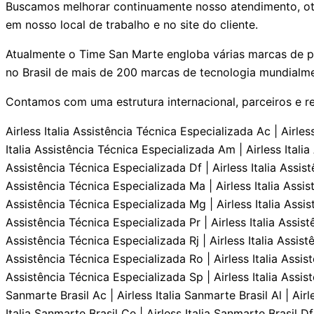
Buscamos melhorar continuamente nosso atendimento, otim
em nosso local de trabalho e no site do cliente.
Atualmente o Time San Marte engloba várias marcas de pr
no Brasil de mais de 200 marcas de tecnologia mundialm
Contamos com uma estrutura internacional, parceiros e r
Airless Italia Assistência Técnica Especializada Ac | Airless Italia Assistência Técnica Especializada Al | Airless Italia Assistência Técnica Especializada Ap | Airless Italia Assistência Técnica Especializada Am | Airless Italia Assistência Técnica Especializada Ba | Airless Italia Assistência Técnica Especializada Ce | Airless Italia Assistência Técnica Especializada Df | Airless Italia Assistência Técnica Especializada Es | Airless Italia Assistência Técnica Especializada Go | Airless Italia Assistência Técnica Especializada Ma | Airless Italia Assistência Técnica Especializada Mt | Airless Italia Assistência Técnica Especializada Ms | Airless Italia Assistência Técnica Especializada Mg | Airless Italia Assistência Técnica Especializada Pa | Airless Italia Assistência Técnica Especializada Pb | Airless Italia Assistência Técnica Especializada Pr | Airless Italia Assistência Técnica Especializada Pe | Airless Italia Assistência Técnica Especializada Pi | Airless Italia Assistência Técnica Especializada Rj | Airless Italia Assistência Técnica Especializada Rn | Airless Italia Assistência Técnica Especializada Rs | Airless Italia Assistência Técnica Especializada Ro | Airless Italia Assistência Técnica Especializada Rr | Airless Italia Assistência Técnica Especializada Sc | Airless Italia Assistência Técnica Especializada Sp | Airless Italia Assistência Técnica Especializada Se | Airless Italia Assistência Técnica Especializada To | Airless Italia Sanmarte Brasil Ac | Airless Italia Sanmarte Brasil Al | Airless Italia Sanmarte Brasil Ap | Airless Italia Sanmarte Brasil Am | Airless Italia Sanmarte Brasil Ba | Airless Italia Sanmarte Brasil Ce | Airless Italia Sanmarte Brasil Df | Airless Italia Sanmarte Brasil Es | Airless Italia Sanmarte Brasil Go | Airless Italia Sanmarte Brasil Ma | Airless Italia Sanmarte Brasil Mt | Airless Italia Sanmarte Brasil Ms | Airless Italia Sanmarte Brasil Mg | Airless Italia Sanmarte Brasil Pa | Airless Italia Sanmarte Brasil Pb | Airless Italia Sanmarte Brasil Pr | Airless Italia Sanmarte Brasil Pe | Airless Italia Sanmarte Brasil Pi | Airless Italia Sanmarte Brasil Rj | Airless Italia Sanmarte Brasil Rn | Airless Italia Sanmarte Brasil Rs | Airless Italia Sanmarte Brasil Ro | Airless Italia Sanmarte Brasil Rr | Airless Italia Sanmarte Brasil Sc | Airless Italia Sanmarte Brasil Sp | Airless Italia Sanmarte Brasil Se | Airless Italia Sanmarte Brasil To | Airless Italia Manutençāo Serviços Especializados Ac | Airless Italia Manutençāo Serviços Especializados Al | Airless Italia Manutençāo Serviços Especializados Ap | Airless Italia Manutençāo Serviços Especializados Am | Airless Italia Manutençāo Serviços Especializados Ba | Airless Italia Manutençāo Serviços Especializados Ce | Airless Italia Manutençāo Serviços Especializados Df | Airless Italia Manutençāo Serviços Especializados Es | Airless Italia Manutençāo Serviços Especializados Go | Airless Italia Manutençāo Serviços Especializados Ma | Airless Italia Manutençāo Serviços Especializados Mt | Airless Italia Manutençāo Serviços Especializados Ms | Airless Italia Manutençāo Serviços Especializados Mg | Airless Italia Manutençāo Serviços Especializados Pa | Airless Italia Manutençāo Serviços Especializados Pb | Airless Italia Manutençāo Serviços Especializados Pr | Airless Italia Manutençāo Serviços Especializados Pe | Airless Italia Manutençāo Serviços Especializados Pi | Airless Italia Manutençāo Serviços Especializados Rj | Airless Italia Manutençāo Serviços Especializados Rn | Airless Italia Manutençāo Serviços Especializados Rs | Airles