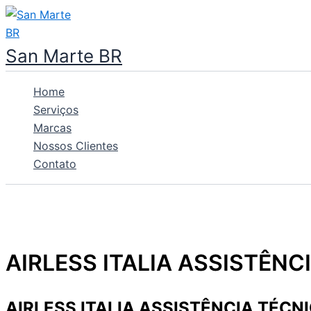
Ir
para
o
San Marte BR
conteúdo
Home
Serviços
Marcas
Nossos Clientes
Contato
AIRLESS ITALIA ASSISTÊNC
AIRLESS ITALIA ASSISTÊNCIA TÉCN