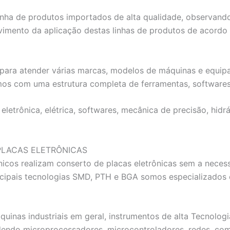
nha de produtos importados de alta qualidade, observando 
vimento da aplicação destas linhas de produtos de acordo 
ta para atender várias marcas, modelos de máquinas e equ
mos com uma estrutura completa de ferramentas, softwares
letrônica, elétrica, softwares, mecânica de precisão, hidr
PLACAS ELETRÔNICAS
icos realizam conserto de placas eletrônicas sem a nece
rincipais tecnologias SMD, PTH e BGA somos especializ
quinas industriais em geral, instrumentos de alta Tecnolo
dendo microprocessadores, microcontroladores, redes, com