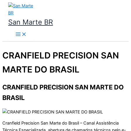
Ir
para
o
San Marte BR
conteúdo
CRANFIELD PRECISION SAN
MARTE DO BRASIL
CRANFIELD PRECISION SAN MARTE DO
BRASIL
Cranfield Precision San Marte do Brasil – Canal Assistência
Técnica Especializada, abertura de chamados técnicos pelo e-