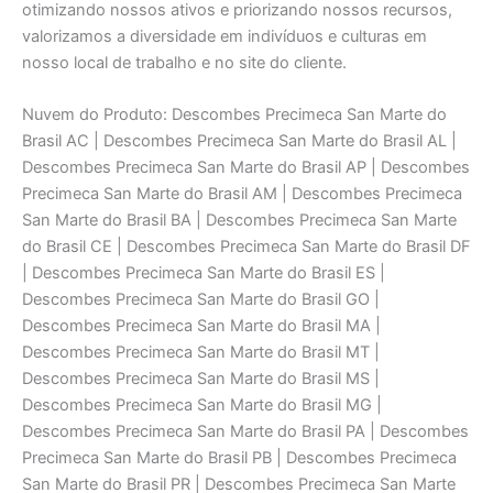
otimizando nossos ativos e priorizando nossos recursos,
valorizamos a diversidade em indivíduos e culturas em
nosso local de trabalho e no site do cliente.
Nuvem do Produto: Descombes Precimeca San Marte do Brasil AC | Descombes Precimeca San Marte do Brasil AL | Descombes Precimeca San Marte do Brasil AP | Descombes Precimeca San Marte do Brasil AM | Descombes Precimeca San Marte do Brasil BA | Descombes Precimeca San Marte do Brasil CE | Descombes Precimeca San Marte do Brasil DF | Descombes Precimeca San Marte do Brasil ES | Descombes Precimeca San Marte do Brasil GO | Descombes Precimeca San Marte do Brasil MA | Descombes Precimeca San Marte do Brasil MT | Descombes Precimeca San Marte do Brasil MS | Descombes Precimeca San Marte do Brasil MG | Descombes Precimeca San Marte do Brasil PA | Descombes Precimeca San Marte do Brasil PB | Descombes Precimeca San Marte do Brasil PR | Descombes Precimeca San Marte do Brasil PE | Descombes Precimeca San Marte do Brasil PI | Descombes Precimeca San Marte do Brasil RJ | Descombes Precimeca San Marte do Brasil RN | Descombes Precimeca San Marte do Brasil RS | Descombes Precimeca San Marte do Brasil RO | Descombes Precimeca San Marte do Brasil RR | Descombes Precimeca San Marte do Brasil SC | Descombes Precimeca San Marte do Brasil SP | Descombes Precimeca San Marte do Brasil SE | Descombes Precimeca San Marte do Brasil TO | Descombes Precimeca Manutenção Serviços Especializados AC | Descombes Precimeca Manutenção Serviços Especializados AL | Descombes Precimeca Manutenção Serviços Especializados AP | Descombes Precimeca Manutenção Serviços Especializados AM | Descombes Precimeca Manutenção Serviços Especializados BA | Descombes Precimeca Manutenção Serviços Especializados CE | Descombes Precimeca Manutenção Serviços Especializados DF | Descombes Precimeca Manutenção Serviços Especializados ES | Descombes Precimeca Manutenção Serviços Especializados GO | Descombes Precimeca Manutenção Serviços Especializados MA | Descombes Precimeca Manutenção Serviços Especializados MT | Descombes Precimeca Manutenção Serviços Especializados MS | Descombes Precimeca Manutenção Serviços Especializados MG | Descombes Precimeca Manutenção Serviços Especializados PA | Descombes Precimeca Manutenção Serviços Especializados PB | Descombes Precimeca Manutenção Serviços Especializados PR | Descombes Precimeca Manutenção Serviços Especializados PE | Descombes Precimeca Manutenção Serviços Especializados PI | Descombes Precimeca Manutenção Serviços Especializados RJ | Descombes Precimeca Manutenção Serviços Especializados RN | Descombes Precimeca Manutenção Serviços Especializados RS | Descombes Precimeca Manutenção Serviços Especializados RO | Descombes Precimeca Manutenção Serviços Especializados RR | Descombes Precimeca Manutenção Serviços Especializados SC | Descombes Precimeca Manutenção Serviços Especializados SP | Descombes Precimeca Manutenção Serviços Especializados SE | Descombes Precimeca Manutenção Serviços Especializados TO | Descombes Precimeca Conserto Serviços Técnicos Especializados AC | Descombes Precimeca Conserto Serviços Técnicos Especializados AL | Descombes Precimeca Conserto Serviços Técnicos Especializados AP | Descombes Precimeca Conserto Serviços Técnicos Especializados AM | Descombes Precimeca Conserto Serviços Técnicos Especializados BA | Descombes Precimeca Conserto Serviços Técnicos Especializados CE | Descombes Precimeca Conserto Serviços Técnicos Especializados DF | Descombes Precimeca Conserto Serviços Técnicos Especializados ES | Descombes Precimeca Conserto Serviços Técnicos Especializados GO | Descombes Precimeca Conserto Serviços Técnicos Especializados MA | Descombes Precimeca Conserto Serviços Técnicos Especializados MT | Descombes Precimeca Conserto Serviços Técnicos Especializados MS | Descombes Precimeca Conserto Serviços Técnicos Especializados MG | Descombes Precimeca Conserto Serviços Técnicos Especializados PA | Descombes Precimeca Conserto Serviços Técnicos Especializados PB | Descombes Precimeca Conserto Serviços Técnicos Especializados PR | Descombes Precimeca Conserto Serviços Técnicos Especializados PE | Descombes Precimeca Conserto Serviços Técnicos Especializados PI | Descombes Precimeca Conserto Serviços Técnicos Especializados RJ | Descombes Precimeca Conserto Serviços Técnicos Especializados RN | Descombes Precimeca Conserto Serviços Técnicos Especializados RS | Descombes Precimeca Conserto Serviços Técnicos Especializados RO | Descombes Precimeca Conserto Serviços Técnicos Especializados RR | Descombes Precimeca Conserto Serviços Técnicos Especializados SC | Descombes Precimeca Conserto Serviços Técnicos Especializados SP | Descombes Precimeca Conserto Serviços Técnicos Especializados SE | Descombes Precimeca Conserto Serviços Técnicos Especializados TO | Suporte Técnico San Marte do Brasil AC | Suporte Técnico San Marte do Brasil AL | Suporte Técnico San Marte do Brasil AP | Suporte Técnico San Marte do Brasil AM | Suporte Técnico San Marte do Brasil BA | Suporte Técnico San Marte do Brasil CE | Suporte Técnico San Marte do Brasil DF | Suporte Técnico San Marte do Brasil ES | Suporte Técnico San Marte do Brasil GO | Suporte Técnico San Marte do Brasil MA | Suporte Técnico San Marte do Brasil MT | Suporte Técnico San Marte do Brasil MS | Suporte Técnico San Marte do Brasil MG | Suporte Técnico San Marte do Brasil PA | Suporte Técnico San Marte do Brasil PB | Suporte Técnico San Marte do Brasil PR | Suporte Técnico San Marte do Brasil PE | Suporte Técnico San Marte do Brasil PI | Suporte Técnico San Marte do Brasil RJ | Suporte Técnico San Marte do Brasil RN | Suporte Técnico San Marte do Brasil RS | Suporte Técnico San Marte do Brasil RO | Suporte Técnico San Marte do Brasil RR | Suporte Técnico San Marte do Brasil SC | Suporte Técnico San Marte do Brasil SP | Suporte Técnico San Marte do Brasil SE | Suporte Técnico San Marte do Brasil TO | Engenharia de Aplicaçāo AC | Engenharia de Aplicaçāo AL | Engenharia de Aplicaçāo AP | Engenharia de Aplicaçāo AM | Engenharia de Aplicaçāo BA | Engenharia de Aplicaçāo CE | Engenharia de Aplicaçāo DF | Engenharia de Aplicaçāo ES | Engenharia de Aplicaçāo GO | Engenharia de Aplicaçāo MA | Engenharia de Aplicaçāo MT | Engenharia de Aplicaçāo MS | Engenharia de Aplicaçāo MG | Engenharia de Aplicaçāo PA | Engenharia de Aplicaçāo PB | Engenharia de Aplicaçāo PR | Engenharia de Aplicaçāo PE | Engenharia de Aplicaçāo PI | Engenharia de Aplicaçāo RJ | Engenharia de Aplicaçāo RN | Engenharia de Aplicaçāo RS | Engenharia de Aplicaçāo RO | Engenharia de Aplicaçāo RR | Engenharia de Aplicaçāo SC | Engenharia de Aplicaçāo SP | Engenharia de Aplicaçāo SE | Engenharia de Aplicaçāo TO | San Marte do Brasil Atendimento AC | San Marte do Brasil Atendimento AL | San Marte do Brasil Atendimento AP | San Marte do Brasil Atendimento AM | San Marte do Brasil Atendimento BA | San Marte do Brasil Atendimento CE | San Marte do Brasil Atendimento DF | San Marte do Brasil Atendimento ES | San Marte do Brasil Atendimento GO | San Marte do Brasil Atendimento MA | San Marte do Brasil Atendimento MT | San Marte do Brasil Atendimento MS | San Marte do Brasil Atendimento MG | San Marte do Brasil Atendimento PA | San Marte do Brasil Atendimento PB | San Marte do Brasil Atendimento PR | San Marte do Brasil Atendimento PE | San Marte do Brasil Atendimento PI | San Marte do Brasil Atendimento RJ | San Marte do Brasil Atendimento RN | San Marte do Brasil Atendimento RS | San Marte do Brasil Atendimento RO | San Marte do Brasil Atendimento RR | San Marte do Brasil Atendimento SC | San Marte do Brasil Atendimento SP | San Marte do Brasil Atendimento SE | San Marte do Brasil Atendimento TO | Consultoria e Assessoria San Marte do Brasil AC | Consultoria e Assessoria San Marte do Brasil AL | Consultoria e Assessoria San Marte do Brasil AP | Consultoria e Assessoria San Marte do Brasil AM |Consultoria e Assessoria San Marte do Brasil BA | Consultoria e Assessoria San Marte do Brasil CE | Consultoria e Assessoria San Marte do Brasil DF | Consultoria e Assessoria San Marte do Brasil ES | Consultoria e Assessoria San Marte do Brasil GO | Consultoria e Assessoria San Marte do Brasil MA | Consultoria e Assessoria San Marte do Brasil MT | Consultoria e Assessoria San Marte do Brasil MS | Consultoria e Assessoria San Marte do Brasil MG | Consultoria e Assessoria San Marte do Brasil PA | Consultoria e Assessoria San Marte do Brasil PB | Consultoria e Assessoria San Marte do Brasil PR | Consultoria e Assessoria San Marte do Brasil PE | Consultoria e Assessoria San Marte do Brasil PI | Consultoria e Assessoria San Marte do Brasil RJ | Consultoria e Assessoria San Marte do Brasil RN | Consultoria e Assessoria San Marte do Brasil RS | Consultoria e Assessoria San Marte do Brasil RO | Consultoria e Assessoria San Marte do Brasil RR | Consultoria e Assessoria San Marte do Brasil SC | Consultoria e Assessoria San Marte do Brasil SP | Consultoria e Assessoria San Marte do Brasil SE | Consultoria e Assessoria San Marte do Brasil TO | San Marte do Brasil Laboratório de calibraçāo Brasil AC | San Marte do Brasil Laboratório de calibraçāo Brasil AL | San Marte do Brasil Laboratório de calibraçāo Brasil AP | San Marte do Brasil Laboratório de calibraçāo Brasil AM | San Marte do Brasil Laboratório de calibraçāo Brasil BA | San Marte do Brasil Laboratório de calibraçāo Brasil CE | San Marte do Brasil Laboratório de calibraçāo Brasil DF | San Marte do Brasil Laboratório de calibraçāo Brasil ES | San Marte do Brasil Laboratório de calibraçāo Brasil GO | San Marte do Brasil Laboratório de calibraçāo Brasil MA | San Marte do Brasil Laboratório de calibraçāo Brasil MT | San Marte do Brasil Laboratório de calibraçāo Brasil MS | San Marte do Brasil Laboratório de calibraçāo Brasil MG | San Marte do Brasil Laboratório de calibraçāo Brasil PA | San Marte do Brasil Laboratório de calibraçāo Brasil PB | San Marte do Brasil Laboratório de calibraçāo Brasil PR | San Marte do Brasil Laboratório de calibraçāo Brasil PE | San Marte do Brasil Laboratório de calibraçāo Brasil PI | San Marte do Brasil Laboratório de calibraçāo Brasil RJ