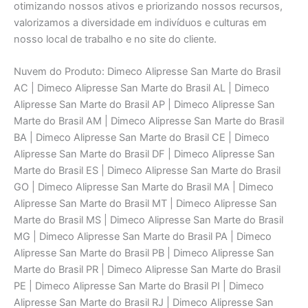
otimizando nossos ativos e priorizando nossos recursos,
valorizamos a diversidade em indivíduos e culturas em
nosso local de trabalho e no site do cliente.
Nuvem do Produto: Dimeco Alipresse San Marte do Brasil AC | Dimeco Alipresse San Marte do Brasil AL | Dimeco Alipresse San Marte do Brasil AP | Dimeco Alipresse San Marte do Brasil AM | Dimeco Alipresse San Marte do Brasil BA | Dimeco Alipresse San Marte do Brasil CE | Dimeco Alipresse San Marte do Brasil DF | Dimeco Alipresse San Marte do Brasil ES | Dimeco Alipresse San Marte do Brasil GO | Dimeco Alipresse San Marte do Brasil MA | Dimeco Alipresse San Marte do Brasil MT | Dimeco Alipresse San Marte do Brasil MS | Dimeco Alipresse San Marte do Brasil MG | Dimeco Alipresse San Marte do Brasil PA | Dimeco Alipresse San Marte do Brasil PB | Dimeco Alipresse San Marte do Brasil PR | Dimeco Alipresse San Marte do Brasil PE | Dimeco Alipresse San Marte do Brasil PI | Dimeco Alipresse San Marte do Brasil RJ | Dimeco Alipresse San Marte do Brasil RN | Dimeco Alipresse San Marte do Brasil RS | Dimeco Alipresse San Marte do Brasil RO | Dimeco Alipresse San Marte do Brasil RR | Dimeco Alipresse San Marte do Brasil SC | Dimeco Alipresse San Marte do Brasil SP | Dimeco Alipresse San Marte do Brasil SE | Dimeco Alipresse San Marte do Brasil TO | Dimeco Alipresse Manutenção Serviços Especializados AC | Dimeco Alipresse Manutenção Serviços Especializados AL | Dimeco Alipresse Manutenção Serviços Especializados AP | Dimeco Alipresse Manutenção Serviços Especializados AM | Dimeco Alipresse Manutenção Serviços Especializados BA | Dimeco Alipresse Manutenção Serviços Especializados CE | Dimeco Alipresse Manutenção Serviços Especializados DF | Dimeco Alipresse Manutenção Serviços Especializados ES | Dimeco Alipresse Manutenção Serviços Especializados GO | Dimeco Alipresse Manutenção Serviços Especializados MA | Dimeco Alipresse Manutenção Serviços Especializados MT | Dimeco Alipresse Manutenção Serviços Especializados MS | Dimeco Alipresse Manutenção Serviços Especializados MG | Dimeco Alipresse Manutenção Serviços Especializados PA | Dimeco Alipresse Manutenção Serviços Especializados PB | Dimeco Alipresse Manutenção Serviços Especializados PR | Dimeco Alipresse Manutenção Serviços Especializados PE | Dimeco Alipresse Manutenção Serviços Especializados PI | Dimeco Alipresse Manutenção Serviços Especializados RJ | Dimeco Alipresse Manutenção Serviços Especializados RN | Dimeco Alipresse Manutenção Serviços Especializados RS | Dimeco Alipresse Manutenção Serviços Especializados RO | Dimeco Alipresse Manutenção Serviços Especializados RR | Dimeco Alipresse Manutenção Serviços Especializados SC | Dimeco Alipresse Manutenção Serviços Especializados SP | Dimeco Alipresse Manutenção Serviços Especializados SE | Dimeco Alipresse Manutenção Serviços Especializados TO | Dimeco Alipresse Conserto Serviços Técnicos Especializados AC | Dimeco Alipresse Conserto Serviços Técnicos Especializados AL | Dimeco Alipresse Conserto Serviços Técnicos Especializados AP | Dimeco Alipresse Conserto Serviços Técnicos Especializados AM | Dimeco Alipresse Conserto Serviços Técnicos Especializados BA | Dimeco Alipresse Conserto Serviços Técnicos Especializados CE | Dimeco Alipresse Conserto Serviços Técnicos Especializados DF | Dimeco Alipresse Conserto Serviços Técnicos Especializados ES | Dimeco Alipresse Conserto Serviços Técnicos Especializados GO | Dimeco Alipresse Conserto Serviços Técnicos Especializados MA | Dimeco Alipresse Conserto Serviços Técnicos Especializados MT | Dimeco Alipresse Conserto Serviços Técnicos Especializados MS | Dimeco Alipresse Conserto Serviços Técnicos Especializados MG | Dimeco Alipresse Conserto Serviços Técnicos Especializados PA | Dimeco Alipresse Conserto Serviços Técnicos Especializados PB | Dimeco Alipresse Conserto Serviços Técnicos Especializados PR | Dimeco Alipresse Conserto Serviços Técnicos Especializados PE | Dimeco Alipresse Conserto Serviços Técnicos Especializados PI | Dimeco Alipresse Conserto Serviços Técnicos Especializados RJ | Dimeco Alipresse Conserto Serviços Técnicos Especializados RN | Dimeco Alipresse Conserto Serviços Técnicos Especializados RS | Dimeco Alipresse Conserto Serviços Técnicos Especializados RO | Dimeco Alipresse Conserto Serviços Técnicos Especializados RR | Dimeco Alipresse Conserto Serviços Técnicos Especializados SC | Dimeco Alipresse Conserto Serviços Técnicos Especializados SP | Dimeco Alipresse Conserto Serviços Técnicos Especializados SE | Dimeco Alipresse Conserto Serviços Técnicos Especializados TO | Suporte Técnico San Marte do Brasil AC | Suporte Técnico San Marte do Brasil AL | Suporte Técnico San Marte do Brasil AP | Suporte Técnico San Marte do Brasil AM | Suporte Técnico San Marte do Brasil BA | Suporte Técnico San Marte do Brasil CE | Suporte Técnico San Marte do Brasil DF | Suporte Técnico San Marte do Brasil ES | Suporte Técnico San Marte do Brasil GO | Suporte Técnico San Marte do Brasil MA | Suporte Técnico San Marte do Brasil MT | Suporte Técnico San Marte do Brasil MS | Suporte Técnico San Marte do Brasil MG | Suporte Técnico San Marte do Brasil PA | Suporte Técnico San Marte do Brasil PB | Suporte Técnico San Marte do Brasil PR | Suporte Técnico San Marte do Brasil PE | Suporte Técnico San Marte do Brasil PI | Suporte Técnico San Marte do Brasil RJ | Suporte Técnico San Marte do Brasil RN | Suporte Técnico San Marte do Brasil RS | Suporte Técnico San Marte do Brasil RO | Suporte Técnico San Marte do Brasil RR | Suporte Técnico San Marte do Brasil SC | Suporte Técnico San Marte do Brasil SP | Suporte Técnico San Marte do Brasil SE | Suporte Técnico San Marte do Brasil TO | Engenharia de Aplicaçāo AC | Engenharia de Aplicaçāo AL | Engenharia de Aplicaçāo AP | Engenharia de Aplicaçāo AM | Engenharia de Aplicaçāo BA | Engenharia de Aplicaçāo CE | Engenharia de Aplicaçāo DF | Engenharia de Aplicaçāo ES | Engenharia de Aplicaçāo GO | Engenharia de Aplicaçāo MA | Engenharia de Aplicaçāo MT | Engenharia de Aplicaçāo MS | Engenharia de Aplicaçāo MG | Engenharia de Aplicaçāo PA | Engenharia de Aplicaçāo PB | Engenharia de Aplicaçāo PR | Engenharia de Aplicaçāo PE | Engenharia de Aplicaçāo PI | Engenharia de Aplicaçāo RJ | Engenharia de Aplicaçāo RN | Engenharia de Aplicaçāo RS | Engenharia de Aplicaçāo RO | Engenharia de Aplicaçāo RR | Engenharia de Aplicaçāo SC | Engenharia de Aplicaçāo SP | Engenharia de Aplicaçāo SE | Engenharia de Aplicaçāo TO | San Marte do Brasil Atendimento AC | San Marte do Brasil Atendimento AL | San Marte do Brasil Atendimento AP | San Marte do Brasil Atendimento AM | San Marte do Brasil Atendimento BA | San Marte do Brasil Atendimento CE | San Marte do Brasil Atendimento DF | San Marte do Brasil Atendimento ES | San Marte do Brasil Atendimento GO | San Marte do Brasil Atendimento MA | San Marte do Brasil Atendimento MT | San Marte do Brasil Atendimento MS | San Marte do Brasil Atendimento MG | San Marte do Brasil Atendimento PA | San Marte do Brasil Atendimento PB | San Marte do Brasil Atendimento PR | San Marte do Brasil Atendimento PE | San Marte do Brasil Atendimento PI | San Marte do Brasil Atendimento RJ | San Marte do Brasil Atendimento RN | San Marte do Brasil Atendimento RS | San Marte do Brasil Atendimento RO | San Marte do Brasil Atendimento RR | San Marte do Brasil Atendimento SC | San Marte do Brasil Atendimento SP | San Marte do Brasil Atendimento SE | San Marte do Brasil Atendimento TO | Consultoria e Assessoria San Marte do Brasil AC | Consultoria e Assessoria San Marte do Brasil AL | Consultoria e Assessoria San Marte do Brasil AP | Consultoria e Assessoria San Marte do Brasil AM |Consultoria e Assessoria San Marte do Brasil BA | Consultoria e Assessoria San Marte do Brasil CE | Consultoria e Assessoria San Marte do Brasil DF | Consultoria e Assessoria San Marte do Brasil ES | Consultoria e Assessoria San Marte do Brasil GO | Consultoria e Assessoria San Marte do Brasil MA | Consultoria e Assessoria San Marte do Brasil MT | Consultoria e Assessoria San Marte do Brasil MS | Consultoria e Assessoria San Marte do Brasil MG | Consultoria e Assessoria San Marte do Brasil PA | Consultoria e Assessoria San Marte do Brasil PB | Consultoria e Assessoria San Marte do Brasil PR | Consultoria e Assessoria San Marte do Brasil PE | Consultoria e Assessoria San Marte do Brasil PI | Consultoria e Assessoria San Marte do Brasil RJ | Consultoria e Assessoria San Marte do Brasil RN | Consultoria e Assessoria San Marte do Brasil RS | Consultoria e Assessoria San Marte do Brasil RO | Consultoria e Assessoria San Marte do Brasil RR | Consultoria e Assessoria San Marte do Brasil SC | Consultoria e Assessoria San Marte do Brasil SP | Consultoria e Assessoria San Marte do Brasil SE | Consultoria e Assessoria San Marte do Brasil TO | San Marte do Brasil Laboratório de calibraçāo Brasil AC | San Marte do Brasil Laboratório de calibraçāo Brasil AL | San Marte do Brasil Laboratório de calibraçāo Brasil AP | San Marte do Brasil Laboratório de calibraçāo Brasil AM | San Marte do Brasil Laboratório de calibraçāo Brasil BA | San Marte do Brasil Laboratório de calibraçāo Brasil CE | San Marte do Brasil Laboratório de calibraçāo Brasil DF | San Marte do Brasil Laboratório de calibraçāo Brasil ES | San Marte do Brasil Laboratório de calibraçāo Brasil GO | San Marte do Brasil Laboratório de calibraçāo Brasil MA | San Marte do Brasil Laboratório de calibraçāo Brasil MT | San Marte do Brasil Laboratório de calibraçāo Brasil MS | San Marte do Brasil Laboratório de calibraçāo Brasil MG | San Marte do Brasil Laboratório de calibraçāo Brasil PA | San Marte do Brasil Laboratório de calibraçāo Brasil PB | San Marte do Brasil Laboratório de calibraçāo Brasil PR | San Marte do Brasil Laboratório de calibraçāo Brasil PE | San Marte do Brasil Laboratório de calibraçāo Brasil PI | San Marte do Brasil Laboratório de calibraçāo Brasil RJ | San Marte do Brasil Laboratório de calibraçāo Brasil RN | San Marte do Brasil Laboratório de calibraçāo Brasil RS | San Marte do Brasil Laboratório de calibraçāo Brasil RO | San Marte do Brasil Laboratório de calibraçāo Brasil RR | San Marte