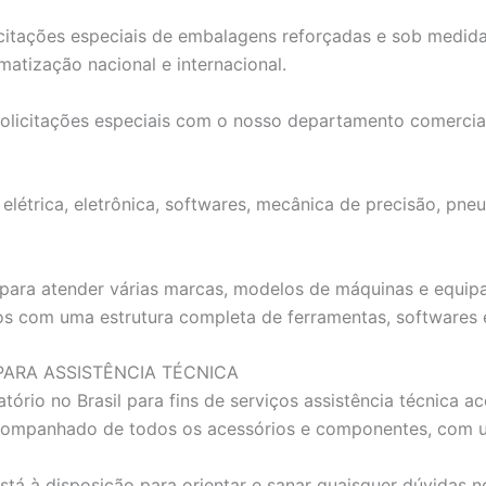
itações especiais de embalagens reforçadas e sob medidas,
atização nacional e internacional.
solicitações especiais com o nosso departamento comercia
létrica, eletrônica, softwares, mecânica de precisão, pneu
ta para atender várias marcas, modelos de máquinas e equ
os com uma estrutura completa de ferramentas, softwares 
ARA ASSISTÊNCIA TÉCNICA
tório no Brasil para fins de serviços assistência técnica
companhado de todos os acessórios e componentes, com um
tá à disposição para orientar e sanar quaisquer dúvidas 