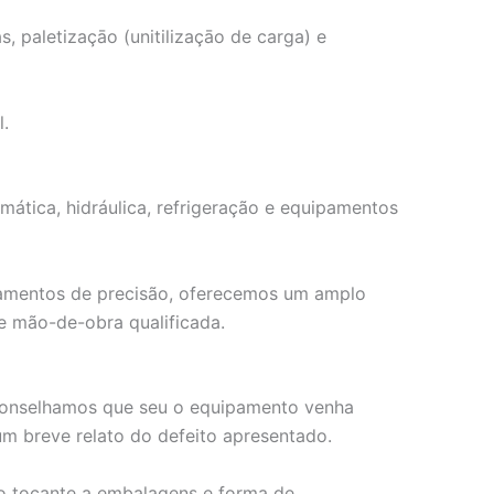
 paletizaçāo (unitilizaçāo de carga) e
l.
mática, hidráulica, refrigeração e equipamentos
ipamentos de precisão, oferecemos um amplo
e mão-de-obra qualificada.
 aconselhamos que seu o equipamento venha
 breve relato do defeito apresentado.
no tocante a embalagens e forma de