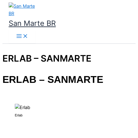
Ir
para
o
San Marte BR
conteúdo
ERLAB – SANMARTE
ERLAB – SANMARTE
Erlab