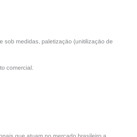
 sob medidas, paletizaçāo (unitilizaçāo de
to comercial.
onais que atuam no mercado brasileiro a