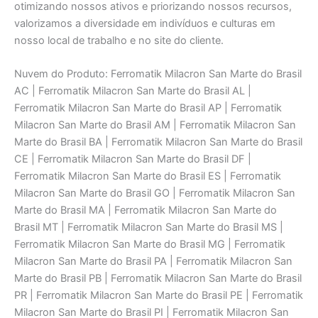
otimizando nossos ativos e priorizando nossos recursos,
valorizamos a diversidade em indivíduos e culturas em
nosso local de trabalho e no site do cliente.
Nuvem do Produto: Ferromatik Milacron San Marte do Brasil AC | Ferromatik Milacron San Marte do Brasil AL | Ferromatik Milacron San Marte do Brasil AP | Ferromatik Milacron San Marte do Brasil AM | Ferromatik Milacron San Marte do Brasil BA | Ferromatik Milacron San Marte do Brasil CE | Ferromatik Milacron San Marte do Brasil DF | Ferromatik Milacron San Marte do Brasil ES | Ferromatik Milacron San Marte do Brasil GO | Ferromatik Milacron San Marte do Brasil MA | Ferromatik Milacron San Marte do Brasil MT | Ferromatik Milacron San Marte do Brasil MS | Ferromatik Milacron San Marte do Brasil MG | Ferromatik Milacron San Marte do Brasil PA | Ferromatik Milacron San Marte do Brasil PB | Ferromatik Milacron San Marte do Brasil PR | Ferromatik Milacron San Marte do Brasil PE | Ferromatik Milacron San Marte do Brasil PI | Ferromatik Milacron San Marte do Brasil RJ | Ferromatik Milacron San Marte do Brasil RN | Ferromatik Milacron San Marte do Brasil RS | Ferromatik Milacron San Marte do Brasil RO | Ferromatik Milacron San Marte do Brasil RR | Ferromatik Milacron San Marte do Brasil SC | Ferromatik Milacron San Marte do Brasil SP | Ferromatik Milacron San Marte do Brasil SE | Ferromatik Milacron San Marte do Brasil TO | Ferromatik Milacron Manutenção Serviços Especializados AC | Ferromatik Milacron Manutenção Serviços Especializados AL | Ferromatik Milacron Manutenção Serviços Especializados AP | Ferromatik Milacron Manutenção Serviços Especializados AM | Ferromatik Milacron Manutenção Serviços Especializados BA | Ferromatik Milacron Manutenção Serviços Especializados CE | Ferromatik Milacron Manutenção Serviços Especializados DF | Ferromatik Milacron Manutenção Serviços Especializados ES | Ferromatik Milacron Manutenção Serviços Especializados GO | Ferromatik Milacron Manutenção Serviços Especializados MA | Ferromatik Milacron Manutenção Serviços Especializados MT | Ferromatik Milacron Manutenção Serviços Especializados MS | Ferromatik Milacron Manutenção Serviços Especializados MG | Ferromatik Milacron Manutenção Serviços Especializados PA | Ferromatik Milacron Manutenção Serviços Especializados PB | Ferromatik Milacron Manutenção Serviços Especializados PR | Ferromatik Milacron Manutenção Serviços Especializados PE | Ferromatik Milacron Manutenção Serviços Especializados PI | Ferromatik Milacron Manutenção Serviços Especializados RJ | Ferromatik Milacron Manutenção Serviços Especializados RN | Ferromatik Milacron Manutenção Serviços Especializados RS | Ferromatik Milacron Manutenção Serviços Especializados RO | Ferromatik Milacron Manutenção Serviços Especializados RR | Ferromatik Milacron Manutenção Serviços Especializados SC | Ferromatik Milacron Manutenção Serviços Especializados SP | Ferromatik Milacron Manutenção Serviços Especializados SE | Ferromatik Milacron Manutenção Serviços Especializados TO | Ferromatik Milacron Conserto Serviços Técnicos Especializados AC | Ferromatik Milacron Conserto Serviços Técnicos Especializados AL | Ferromatik Milacron Conserto Serviços Técnicos Especializados AP | Ferromatik Milacron Conserto Serviços Técnicos Especializados AM | Ferromatik Milacron Conserto Serviços Técnicos Especializados BA | Ferromatik Milacron Conserto Serviços Técnicos Especializados CE | Ferromatik Milacron Conserto Serviços Técnicos Especializados DF | Ferromatik Milacron Conserto Serviços Técnicos Especializados ES | Ferromatik Milacron Conserto Serviços Técnicos Especializados GO | Ferromatik Milacron Conserto Serviços Técnicos Especializados MA | Ferromatik Milacron Conserto Serviços Técnicos Especializados MT | Ferromatik Milacron Conserto Serviços Técnicos Especializados MS | Ferromatik Milacron Conserto Serviços Técnicos Especializados MG | Ferromatik Milacron Conserto Serviços Técnicos Especializados PA | Ferromatik Milacron Conserto Serviços Técnicos Especializados PB | Ferromatik Milacron Conserto Serviços Técnicos Especializados PR | Ferromatik Milacron Conserto Serviços Técnicos Especializados PE | Ferromatik Milacron Conserto Serviços Técnicos Especializados PI | Ferromatik Milacron Conserto Serviços Técnicos Especializados RJ | Ferromatik Milacron Conserto Serviços Técnicos Especializados RN | Ferromatik Milacron Conserto Serviços Técnicos Especializados RS | Ferromatik Milacron Conserto Serviços Técnicos Especializados RO | Ferromatik Milacron Conserto Serviços Técnicos Especializados RR | Ferromatik Milacron Conserto Serviços Técnicos Especializados SC | Ferromatik Milacron Conserto Serviços Técnicos Especializados SP | Ferromatik Milacron Conserto Serviços Técnicos Especializados SE | Ferromatik Milacron Conserto Serviços Técnicos Especializados TO | Suporte Técnico San Marte do Brasil AC | Suporte Técnico San Marte do Brasil AL | Suporte Técnico San Marte do Brasil AP | Suporte Técnico San Marte do Brasil AM | Suporte Técnico San Marte do Brasil BA | Suporte Técnico San Marte do Brasil CE | Suporte Técnico San Marte do Brasil DF | Suporte Técnico San Marte do Brasil ES | Suporte Técnico San Marte do Brasil GO | Suporte Técnico San Marte do Brasil MA | Suporte Técnico San Marte do Brasil MT | Suporte Técnico San Marte do Brasil MS | Suporte Técnico San Marte do Brasil MG | Suporte Técnico San Marte do Brasil PA | Suporte Técnico San Marte do Brasil PB | Suporte Técnico San Marte do Brasil PR | Suporte Técnico San Marte do Brasil PE | Suporte Técnico San Marte do Brasil PI | Suporte Técnico San Marte do Brasil RJ | Suporte Técnico San Marte do Brasil RN | Suporte Técnico San Marte do Brasil RS | Suporte Técnico San Marte do Brasil RO | Suporte Técnico San Marte do Brasil RR | Suporte Técnico San Marte do Brasil SC | Suporte Técnico San Marte do Brasil SP | Suporte Técnico San Marte do Brasil SE | Suporte Técnico San Marte do Brasil TO | Engenharia de Aplicaçāo AC | Engenharia de Aplicaçāo AL | Engenharia de Aplicaçāo AP | Engenharia de Aplicaçāo AM | Engenharia de Aplicaçāo BA | Engenharia de Aplicaçāo CE | Engenharia de Aplicaçāo DF | Engenharia de Aplicaçāo ES | Engenharia de Aplicaçāo GO | Engenharia de Aplicaçāo MA | Engenharia de Aplicaçāo MT | Engenharia de Aplicaçāo MS | Engenharia de Aplicaçāo MG | Engenharia de Aplicaçāo PA | Engenharia de Aplicaçāo PB | Engenharia de Aplicaçāo PR | Engenharia de Aplicaçāo PE | Engenharia de Aplicaçāo PI | Engenharia de Aplicaçāo RJ | Engenharia de Aplicaçāo RN | Engenharia de Aplicaçāo RS | Engenharia de Aplicaçāo RO | Engenharia de Aplicaçāo RR | Engenharia de Aplicaçāo SC | Engenharia de Aplicaçāo SP | Engenharia de Aplicaçāo SE | Engenharia de Aplicaçāo TO | San Marte do Brasil Atendimento AC | San Marte do Brasil Atendimento AL | San Marte do Brasil Atendimento AP | San Marte do Brasil Atendimento AM | San Marte do Brasil Atendimento BA | San Marte do Brasil Atendimento CE | San Marte do Brasil Atendimento DF | San Marte do Brasil Atendimento ES | San Marte do Brasil Atendimento GO | San Marte do Brasil Atendimento MA | San Marte do Brasil Atendimento MT | San Marte do Brasil Atendimento MS | San Marte do Brasil Atendimento MG | San Marte do Brasil Atendimento PA | San Marte do Brasil Atendimento PB | San Marte do Brasil Atendimento PR | San Marte do Brasil Atendimento PE | San Marte do Brasil Atendimento PI | San Marte do Brasil Atendimento RJ | San Marte do Brasil Atendimento RN | San Marte do Brasil Atendimento RS | San Marte do Brasil Atendimento RO | San Marte do Brasil Atendimento RR | San Marte do Brasil Atendimento SC | San Marte do Brasil Atendimento SP | San Marte do Brasil Atendimento SE | San Marte do Brasil Atendimento TO | Consultoria e Assessoria San Marte do Brasil AC | Consultoria e Assessoria San Marte do Brasil AL | Consultoria e Assessoria San Marte do Brasil AP | Consultoria e Assessoria San Marte do Brasil AM |Consultoria e Assessoria San Marte do Brasil BA | Consultoria e Assessoria San Marte do Brasil CE | Consultoria e Assessoria San Marte do Brasil DF | Consultoria e Assessoria San Marte do Brasil ES | Consultoria e Assessoria San Marte do Brasil GO | Consultoria e Assessoria San Marte do Brasil MA | Consultoria e Assessoria San Marte do Brasil MT | Consultoria e Assessoria San Marte do Brasil MS | Consultoria e Assessoria San Marte do Brasil MG | Consultoria e Assessoria San Marte do Brasil PA | Consultoria e Assessoria San Marte do Brasil PB | Consultoria e Assessoria San Marte do Brasil PR | Consultoria e Assessoria San Marte do Brasil PE | Consultoria e Assessoria San Marte do Brasil PI | Consultoria e Assessoria San Marte do Brasil RJ | Consultoria e Assessoria San Marte do Brasil RN | Consultoria e Assessoria San Marte do Brasil RS | Consultoria e Assessoria San Marte do Brasil RO | Consultoria e Assessoria San Marte do Brasil RR | Consultoria e Assessoria San Marte do Brasil SC | Consultoria e Assessoria San Marte do Brasil SP | Consultoria e Assessoria San Marte do Brasil SE | Consultoria e Assessoria San Marte do Brasil TO | San Marte do Brasil Laboratório de calibraçāo Brasil AC | San Marte do Brasil Laboratório de calibraçāo Brasil AL | San Marte do Brasil Laboratório de calibraçāo Brasil AP | San Marte do Brasil Laboratório de calibraçāo Brasil AM | San Marte do Brasil Laboratório de calibraçāo Brasil BA | San Marte do Brasil Laboratório de calibraçāo Brasil CE | San Marte do Brasil Laboratório de calibraçāo Brasil DF | San Marte do Brasil Laboratório de calibraçāo Brasil ES | San Marte do Brasil Laboratório de calibraçāo Brasil GO | San Marte do Brasil Laboratório de calibraçāo Brasil MA | San Marte do Brasil Laboratório de calibraçāo Brasil MT | San Marte do Brasil Laboratório de calibraçāo Brasil MS | San Marte do Brasil Laboratório de calibraçāo Brasil MG | San Marte do Brasil Laboratório de calibraçāo Brasil PA | San Marte do Brasil Laboratório de calibraçāo Brasil PB | San Marte do Brasil Laboratório de calibraçāo Brasil PR | San Marte do Brasil Laboratório de calibraçāo Brasil PE | San Marte do Brasil Laboratório de calibraçāo Brasil PI | San Marte do Brasil Laboratório de calibraçāo Brasil RJ