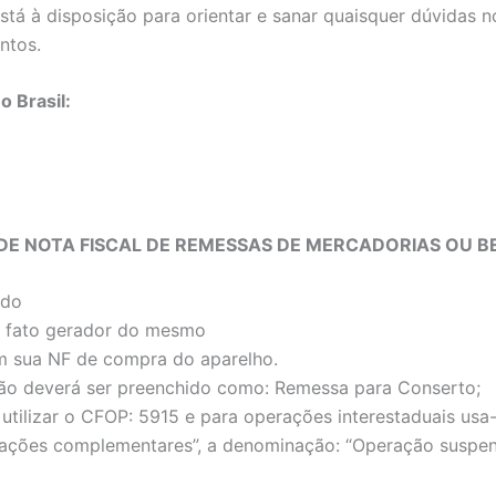
tá à disposição para orientar e sanar quaisquer dúvidas 
ntos.
o Brasil:
DE NOTA FISCAL DE REMESSAS DE MERCADORIAS OU 
ado
 o fato gerador do mesmo
 sua NF de compra do aparelho.
ão deverá ser preenchido como: Remessa para Conserto;
utilizar o CFOP: 5915 e para operações interestaduais us
ões complementares”, a denominação: “Operação suspensa d