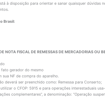
tá à disposição para orientar e sanar quaisquer dúvidas 
ntos.
o Brasil:
DE NOTA FISCAL DE REMESSAS DE MERCADORIAS OU 
ado
 o fato gerador do mesmo
 sua NF de compra do aparelho.
ão deverá ser preenchido como: Remessa para Conserto;
utilizar o CFOP: 5915 e para operações interestaduais us
ões complementares”, a denominação: “Operação suspensa d