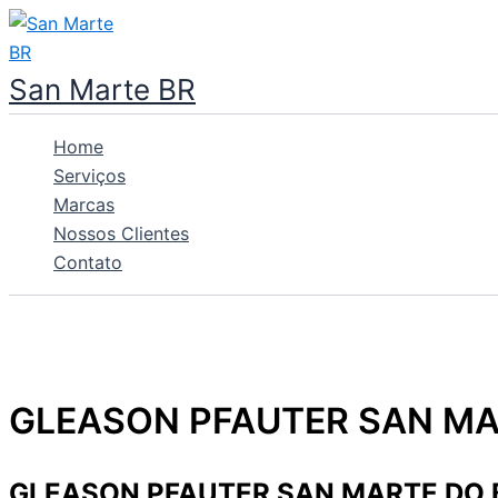
Ir
para
o
San Marte BR
conteúdo
Home
Serviços
Marcas
Nossos Clientes
Contato
GLEASON PFAUTER SAN MA
GLEASON PFAUTER SAN MARTE DO 