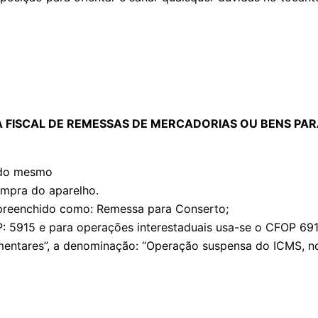
:
A FISCAL DE REMESSAS DE MERCADORIAS OU BENS PA
r do mesmo
mpra do aparelho.
 preenchido como: Remessa para Conserto;
P: 5915 e para operações interestaduais usa-se o CFOP 691
ares”, a denominação: “Operação suspensa do ICMS, nos te