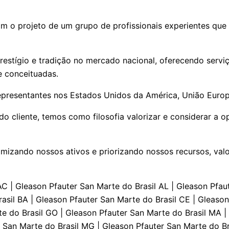
m o projeto de um grupo de profissionais experientes que
estígio e tradição no mercado nacional, oferecendo serviç
e conceituadas.
epresentantes nos Estados Unidos da América, União Europe
 cliente, temos como filosofia valorizar e considerar a o
izando nossos ativos e priorizando nossos recursos, valo
nserto Serviços Técnicos Especializados PR | Gleason Pfauter Conserto Serviços Técnicos Especializados PE | Gleason Pfauter Conserto Serviços Técnicos Especializados PI | Gleason Pfauter Conserto Serviços Técnicos Especializados RJ | Gleason Pfauter Conserto Serviços Técnicos Especializados RN | Gleason Pfauter Conserto Serviços Técnicos Especializados RS | Gleason Pfauter Conserto Serviços Técnicos Especializados RO | Gleason Pfauter Conserto Serviços Técnicos Especializados RR | Gleason Pfauter Conserto Serviços Técnicos Especializados SC | Gleason Pfauter Conserto Serviços Técnicos Especializados SP | Gleason Pfauter Conserto Serviços Técnicos Especializados SE | Gleason Pfauter Conserto Serviços Técnicos Especializados TO | Suporte Técnico San Marte do Brasil AC | Suporte Técnico San Marte do Brasil AL | Suporte Técnico San Marte do Brasil AP | Suporte Técnico San Marte do Brasil AM | Suporte Técnico San Marte do Brasil BA | Suporte Técnico San Marte do Brasil CE | Suporte Técnico San Marte do Brasil DF | Suporte Técnico San Marte do Brasil ES | Suporte Técnico San Marte do Brasil GO | Suporte Técnico San Marte do Brasil MA | Suporte Técnico San Marte do Brasil MT | Suporte Técnico San Marte do Brasil MS | Suporte Técnico San Marte do Brasil MG | Suporte Técnico San Marte do Brasil PA | Suporte Técnico San Marte do Brasil PB | Suporte Técnico San Marte do Brasil PR | Suporte Técnico San Marte do Brasil PE | Suporte Técnico San Marte do Brasil PI | Suporte Técnico San Marte do Brasil RJ | Suporte Técnico San Marte do Brasil RN | Suporte Técnico San Marte do Brasil RS | Suporte Técnico San Marte do Brasil RO | Suporte Técnico San Marte do Brasil RR | Suporte Técnico San Marte do Brasil SC | Suporte Técnico San Marte do Brasil SP | Suporte Técnico San Marte do Brasil SE | Suporte Técnico San Marte do Brasil TO | Engenharia de Aplicaçāo AC | Engenharia de Aplicaçāo AL | Engenharia de Aplicaçāo AP | Engenharia de Aplicaçāo AM | Engenharia de Aplicaçāo BA | Engenharia de Aplicaçāo CE | Engenharia de Aplicaçāo DF | Engenharia de Aplicaçāo ES | Engenharia de Aplicaçāo GO | Engenharia de Aplicaçāo MA | Engenharia de Aplicaçāo MT | Engenharia de Aplicaçāo MS | Engenharia de Aplicaçāo MG | Engenharia de Aplicaçāo PA | Engenharia de Aplicaçāo PB | Engenharia de Aplicaçāo PR | Engenharia de Aplicaçāo PE | Engenharia de Aplicaçāo PI | Engenharia de Aplicaçāo RJ | Engenharia de Aplicaçāo RN | Engenharia de Aplicaçāo RS | Engenharia de Aplicaçāo RO | Engenharia de Aplicaçāo RR | Engenharia de Aplicaçāo SC | Engenharia de Aplicaçāo SP | Engenharia de Aplicaçāo SE | Engenharia de Aplicaçāo TO | San Marte do Brasil Atendimento AC | San Marte do Brasil Atendimento AL | San Marte do Brasil Atendimento AP | San Marte do Brasil Atendimento AM | San Marte do Brasil Atendimento BA | San Marte do Brasil Atendimento CE | San Marte do Brasil Atendimento DF | San Marte do Brasil Atendimento ES | San Marte do Brasil Atendimento GO | San Marte do Brasil Atendimento MA | San Marte do Brasil Atendimento MT | San Marte do Brasil Atendimento MS | San Marte do Brasil Atendimento MG | San Marte do Brasil Atendimento PA | San Marte do Brasil Atendimento PB | San Marte do Brasil Atendimento PR | San Marte do Brasil Atendimento PE | San Marte do Brasil Atendimento PI | San Marte do Brasil Atendimento RJ | San Marte do Brasil Atendimento RN | San Marte do Brasil Atendimento RS | San Marte do Brasil Atendimento RO | San Marte do Brasil Atendimento RR | San Marte do Brasil Atendimento SC | San Marte do Brasil Atendimento SP | San Marte do Brasil Atendimento SE | San Marte do Brasil Atendimento TO | Consultoria e Assessoria San Marte do B