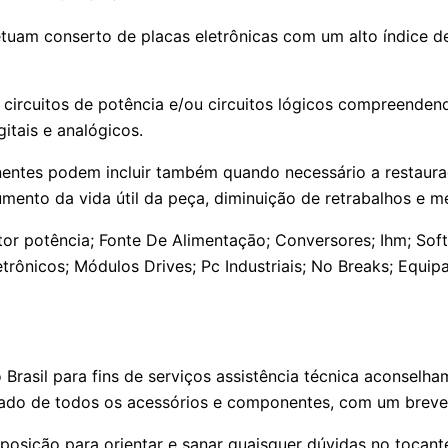
tuam conserto de placas eletrônicas com um alto índice d
circuitos de potência e/ou circuitos lógicos compreenden
itais e analógicos.
tes podem incluir também quando necessário a restauração
umento da vida útil da peça, diminuição de retrabalhos e m
or potência; Fonte De Alimentaçāo; Conversores; Ihm; Soft 
trônicos; Módulos Drives; Pc Industriais; No Breaks; Equ
 Brasil para fins de serviços assistência técnica aconsel
do de todos os acessórios e componentes, com um breve r
sposição para orientar e sanar quaisquer dúvidas no toca