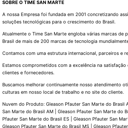
SOBRE O TIME SAN MARTE
A nossa Empresa foi fundada em 2001 concretizando assi
soluções tecnológicas para o crescimento do Brasil.
Atualmente o Time San Marte engloba várias marcas de pr
Brasil de mais de 200 marcas de tecnologia mundialment
Contamos com uma estrutura internacional, parceiros e r
Estamos comprometidos com a excelência na satisfação do
clientes e fornecedores.
Buscamos melhorar continuamente nosso atendimento otim
culturas em nosso local de trabalho e no site do cliente.
Nuvem do Produto: Gleason Pfauter San Marte do Brasil AC | Gleason Pfauter San Marte do Brasil AL | Gleason Pfauter San Marte do Brasil AP | Gleason Pfauter San Marte do Brasil AM | Gleason Pfauter San Marte do Brasil BA | Gleason Pfauter San Marte do Brasil CE | Gleason Pfauter San Marte do Brasil DF | Gleason Pfauter San Marte do Brasil ES | Gleason Pfauter San Marte do Brasil GO | Gleason Pfauter San Marte do Brasil MA | Gleason Pfauter San Marte do Brasil MT | Gleason Pfauter San Marte do Brasil MS | Gleason Pfauter San Marte do Brasil MG | Gleason Pfauter San Marte do Brasil PA | Gleason Pfauter San Marte do Brasil PB | Gleason Pfauter San Marte do Brasil PR | Gleason Pfauter San Marte do Brasil PE | Gleason Pfauter San Marte do Brasil PI | Gleason Pfauter San Marte do Brasil RJ | Gleason Pfauter San Marte do Brasil RN | Gleason Pfauter San Marte do Brasil RS | Gleason Pfauter San Marte do Brasil RO | Gleason Pfauter San Marte do Brasil RR | Gleason Pfauter San Marte do Brasil SC | Gleason Pfauter San Marte do Brasil SP | Gleason Pfauter San Marte do Brasil SE | Gleason Pfauter San Marte do Brasil TO | Gleason Pfauter Manutenção Serviços Especializados AC | Gleason Pfauter Manutenção Serviços Especializados AL | Gleason Pfauter Manutenção Serviços Especializados AP | Gleason Pfauter Manutenção Serviços Especializados AM | Gleason Pfauter Manutenção Serviços Especializados BA | Gleason Pfauter Manutenção Serviços Especializados CE | Gleason Pfauter Manutenção Serviços Especializados DF | Gleason Pfauter Manutenção Serviços Especializados ES | Gleason Pfauter Manutenção Serviços Especializados GO | Gleason Pfauter Manutenção Serviços Especializados MA | Gleason Pfauter Manutenção Serviços Especializados MT | Gleason Pfauter Manutenção Serviços Especializados MS | Gleason Pfauter Manutenção Serviços Especializados MG | Gleason Pfauter Manutenção Serviços Especializados PA | Gleason Pfauter Manutenção Serviços Especializados PB | Gleason Pfauter Manutenção Serviços Especializados PR | Gleason Pfauter Manutenção Serviços Especializados PE | Gleason Pfauter Manutenção Serviços Especializados PI | Gleason Pfauter Manutenção Serviços Especializados RJ | Gleason Pfauter Manutenção Serviços Especializados RN | Gleason Pfauter Manutenção Serviços Especializados RS | Gleason Pfauter Manutenção Serviços Especializados RO | Gleason Pfauter Manutenção Serviços Especializados RR | Gleason Pfauter Manutenção Serviços Especializados SC | Gleason Pfauter Manutenção Serviços Especializados SP | Gleason Pfauter Manutenção Serviços Especializados SE | Gleason Pfauter Manutenção Serviços Especializados TO | Gleason Pfauter Conserto Serviços Técnicos Especializados AC | Gleason Pfauter Conserto Serviços Técnicos Especializados AL | Gleason Pfauter Conserto Serviços Técnicos Especializados AP | Gleason Pfauter Conserto Serviços Técnicos Especializados AM | Gleason Pfauter Conserto Serviços Técnicos Especializados BA | Gleason Pfauter Conserto Serviços Técnicos Especializados CE | Gleason Pfauter Conserto Serviços Técnicos Especializados DF | Gleason Pfauter Conserto Serviços Técnicos Especializados ES | Gleason Pfauter Conserto Serviços Técnicos Especializados GO | Gleason Pfauter Conserto Serviços Técnicos Especializados MA | Gleason Pfauter Conserto Serviços Técnicos Especializados MT | Gleason Pfauter Conserto Serviços Técnicos Especializados MS | Gleason Pfauter Conserto Serviços Técnicos Especializados MG | Gleason Pfauter Conserto Serviços Técnicos Especializados PA | Gleason Pfauter Conserto Serviços Técnicos Especializados PB | Gleason Pfauter Co