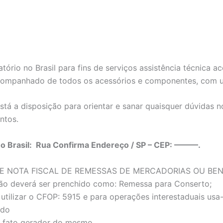
tório no Brasil para fins de serviços assistência técnica
companhado de todos os acessórios e componentes, com um
tá a disposição para orientar e sanar quaisquer dúvidas 
ntos.
no Brasil: Rua Confirma Endereço / SP – CEP: ———.
E NOTA FISCAL DE REMESSAS DE MERCADORIAS OU BE
ão deverá ser prenchido como: Remessa para Conserto;
utilizar o CFOP: 5915 e para operações interestaduais us
ado
 o fato gerador do mesmo