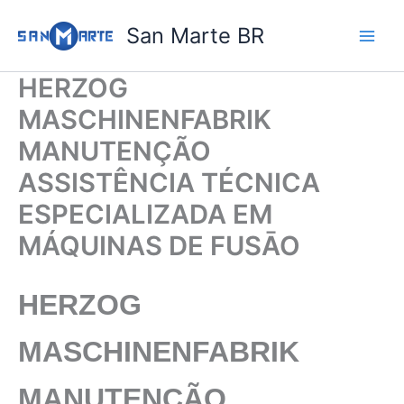
Ir
San Marte BR
para
o
conteúdo
HERZOG
MASCHINENFABRIK
MANUTENÇÃO
ASSISTÊNCIA TÉCNICA
ESPECIALIZADA EM
MÁQUINAS DE FUSĀO
HERZOG
MASCHINENFABRIK
MANUTENÇÃO