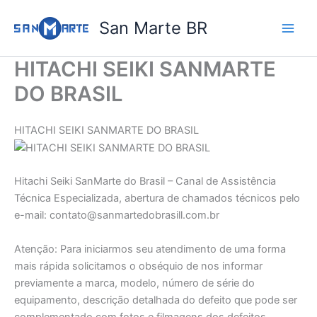
Ir
San Marte BR
para
o
conteúdo
HITACHI SEIKI SANMARTE
DO BRASIL
HITACHI SEIKI SANMARTE DO BRASIL
Hitachi Seiki SanMarte do Brasil – Canal de Assistência
Técnica Especializada, abertura de chamados técnicos pelo
e-mail: contato@sanmartedobrasill.com.br
Atenção: Para iniciarmos seu atendimento de uma forma
mais rápida solicitamos o obséquio de nos informar
previamente a marca, modelo, número de série do
equipamento, descrição detalhada do defeito que pode ser
complementado com fotos e filmagens dos defeitos