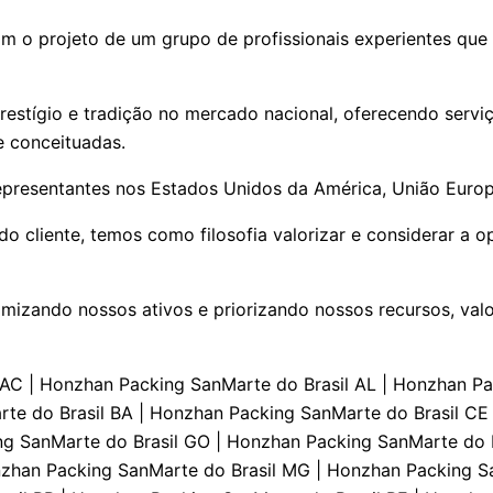
m o projeto de um grupo de profissionais experientes que
estígio e tradição no mercado nacional, oferecendo serviç
e conceituadas.
epresentantes nos Estados Unidos da América, União Europe
 cliente, temos como filosofia valorizar e considerar a o
izando nossos ativos e priorizando nossos recursos, valo
viços Técnicos Especializados PI | Honzhan Packing Conserto Serviços Técnicos Especializados RJ | Honzhan Packing Conserto Serviços Técnicos Especializados RN | Honzhan Packing Conserto Serviços Técnicos Especializados RS | Honzhan Packing Conserto Serviços Técnicos Especializados RO | Honzhan Packing Conserto Serviços Técnicos Especializados RR | Honzhan Packing Conserto Serviços Técnicos Especializados SC | Honzhan Packing Conserto Serviços Técnicos Especializados SP | Honzhan Packing Conserto Serviços Técnicos Especializados SE | Honzhan Packing Conserto Serviços Técnicos Especializados TO | Suporte Técnico SanMarte do Brasil AC | Suporte Técnico SanMarte do Brasil AL | Suporte Técnico SanMarte do Brasil AP | Suporte Técnico SanMarte do Brasil AM | Suporte Técnico SanMarte do Brasil BA | Suporte Técnico SanMarte do Brasil CE | Suporte Técnico SanMarte do Brasil DF | Suporte Técnico SanMarte do Brasil ES | Suporte Técnico SanMarte do Brasil GO | Suporte Técnico SanMarte do Brasil MA | Suporte Técnico SanMarte do Brasil MT | Suporte Técnico SanMarte do Brasil MS | Suporte Técnico SanMarte do Brasil MG | Suporte Técnico SanMarte do Brasil PA | Suporte Técnico SanMarte do Brasil PB | Suporte Técnico SanMarte do Brasil PR | Suporte Técnico SanMarte do Brasil PE | Suporte Técnico SanMarte do Brasil PI | Suporte Técnico SanMarte do Brasil RJ | Suporte Técnico SanMarte do Brasil RN | Suporte Técnico SanMarte do Brasil RS | Suporte Técnico SanMarte do Brasil RO | Suporte Técnico SanMarte do Brasil RR | Suporte Técnico SanMarte do Brasil SC | Suporte Técnico SanMarte do Brasil SP | Suporte Técnico SanMarte do Brasil SE | Suporte Técnico SanMarte do Brasil TO | Engenharia de Aplicaçāo AC | Engenharia de Aplicaçāo AL | Engenharia de Aplicaçāo AP | Engenharia de Aplicaçāo AM | Engenharia de Aplicaçāo BA | Engenharia de Aplicaçāo CE | Engenharia de Aplicaçāo DF | Engenharia de Aplicaçāo ES | Engenharia de Aplicaçāo GO | Engenharia de Aplicaçāo MA | Engenharia de Aplicaçāo MT | Engenharia de Aplicaçāo MS | Engenharia de Aplicaçāo MG | Engenharia de Aplicaçāo PA | Engenharia de Aplicaçāo PB | Engenharia de Aplicaçāo PR | Engenharia de Aplicaçāo PE | Engenharia de Aplicaçāo PI | Engenharia de Aplicaçāo RJ | Engenharia de Aplicaçāo RN | Engenharia de Aplicaçāo RS | Engenharia de Aplicaçāo RO | Engenharia de Aplicaçāo RR | Engenharia de Aplicaçāo SC | Engenharia de Aplicaçāo SP | Engenharia de Aplicaçāo SE | Engenharia de Aplicaçāo TO | SanMarte do Brasil Atendimento AC | SanMarte do Brasil Atendimento AL | SanMarte do Brasil Atendimento AP | SanMarte do Brasil Atendimento AM | SanMarte do Brasil Atendimento BA | SanMarte do Brasil Atendimento CE | SanMarte do Brasil Atendimento DF | SanMarte do Brasil Atendimento ES | SanMarte do Brasil Atendimento GO | SanMarte do Brasil Atendimento MA | SanMarte do Brasil Atendimento MT | SanMarte do Brasil Atendimento MS | SanMarte do Brasil Atendimento MG | SanMarte do Brasil Atendimento PA | SanMarte do Brasil Atendimento PB | SanMarte do Brasil Atendimento PR | SanMarte do Brasil Atendimento PE | SanMarte do Brasil Atendimento PI | SanMarte do Brasil Atendimento RJ | SanMarte do Brasil Atendimento RN | SanMarte do Brasil Atendimento RS | SanMarte do Brasil Atendimento RO | SanMarte do Brasil Atendimento RR | SanMarte do Brasil Atendimento SC | SanMarte do Brasil Atendimento SP | SanMarte do Brasil Atendimento SE | SanMarte do Brasil Atendimento TO | Consultoria e Assessoria SanMarte do Brasil AC | Consultoria e Assessoria SanMarte do Brasil AL | Consultoria e Assessoria SanMarte do Brasil AP | Consultoria e Assessoria SanMarte do Brasil AM |Consultoria e Assessoria SanMarte do Brasil BA | Consultoria e Assessoria SanMarte do Brasil CE | Consultoria e Assessoria SanMarte do Brasil DF |