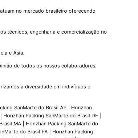
 atuam no mercado brasileiro oferecendo
os técnicos, engenharia e comercialização no
ia e Ásia.
pinião de todos os nossos colaboradores,
rizamos a diversidade em indivíduos e
 Consultoria e Assessoria SanMarte do Brasil ES | Consultoria e Assessoria SanMarte do Brasil GO | Consultoria e Assessoria SanMarte do Brasil MA | Consultoria e Assessoria SanMarte do Brasil MT | Consultoria e Assessoria SanMarte do Brasil MS | Consultoria e Assessoria SanMarte do Brasil MG | Consultoria e Assessoria SanMarte do Brasil PA | Consultoria e Assessoria SanMarte do Brasil PB | Consultoria e Assessoria SanMarte do Brasil PR | Consultoria e Assessoria SanMarte do Brasil PE | Consultoria e Assessoria SanMarte do Brasil PI | Consultoria e Assessoria SanMarte do Brasil RJ | Consultoria e Assessoria SanMarte do Brasil RN | Consultoria e Assessoria SanMarte do Brasil RS | Consultoria e Assessoria SanMarte do Brasil RO | Consultoria e Assessoria SanMarte do Brasil RR | Consultoria e Assessoria SanMarte do Brasil SC | Consultoria e Assessoria SanMarte do Brasil SP | Consultoria e Assessoria SanMarte do Brasil SE | Consultoria e Assessoria SanMarte do Brasil TO | SanMarte do Brasil Laboratório de calibraçāo Brasil AC | SanMarte do Brasil Laboratório de calibraçāo Brasil AL | SanMarte do Brasil Laboratório de calibraçāo Brasil AP | SanMarte do Brasil Laboratório de calibraçāo Brasil AM | SanMarte do Brasil Laboratório de calibraçāo Brasil BA | SanMarte do Brasil Laboratório de calibraçāo Brasil CE | SanMarte do Brasil Laboratório de calibraçāo Brasil DF | SanMarte do Brasil Laboratório de calibraçāo Brasil ES | SanMarte do Brasil Laboratório de calibraçāo Brasil GO | SanMarte do Brasil Laboratório de calibraçāo Brasil MA | SanMarte do Brasil Laboratório de calibraçāo Brasil MT | SanMarte do Brasil Laboratório de calibraçāo Brasil MS | SanMarte do Brasil Laboratório de calibraçāo Brasil MG | SanMarte do Brasil Laboratório de calibraçāo Brasil PA | SanMarte do Brasil Laboratório de calibraçāo Brasil PB | SanMarte do Brasil Laboratório de calibraçāo Brasil PR | SanMarte do Brasil Laboratório de calibraçāo Brasil PE | SanMarte do Brasil Laboratório de calibraçāo Brasil PI | SanMarte do Brasil Laboratório de calibraçāo Brasil RJ | SanMarte do Brasil Laboratório de calibraçāo Brasil RN | SanMarte do Brasil Laboratório de calibraçāo Brasil RS | SanMarte do Brasil Laboratório de calibraçāo Brasil RO | SanMarte do Brasil Laboratório de calibraçāo Brasil RR | SanMarte do Brasil Laboratório de calibraçāo Brasil SC | SanMarte do Brasil Laboratório de calibraçāo Brasil SP | SanMarte do Brasil Laboratório de calibraçāo Brasil SE | SanMarte do Brasil Laboratório de calibraçāo Brasi