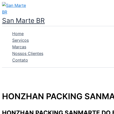
Ir
para
o
San Marte BR
conteúdo
Home
Serviços
Marcas
Nossos Clientes
Contato
HONZHAN PACKING SANMA
HONZHAN PACKING SANMARTE DO 