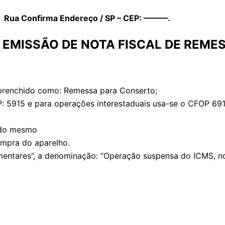
il: Rua Confirma Endereço / SP – CEP: ———.
 EMISSÃO DE NOTA FISCAL DE REME
 prenchido como: Remessa para Conserto;
P: 5915 e para operações interestaduais usa-se o CFOP 691
r do mesmo
mpra do aparelho.
ares”, a denominação: “Operação suspensa do ICMS, nos te