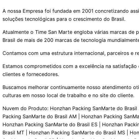
A nossa Empresa foi fundada em 2001 concretizando assi
soluções tecnológicas para o crescimento do Brasil.
Atualmente o Time San Marte engloba várias marcas de pr
Brasil de mais de 200 marcas de tecnologia mundialment
Contamos com uma estrutura internacional, parceiros e r
Estamos comprometidos com a excelência na satisfação do
clientes e fornecedores.
Buscamos melhorar continuamente nosso atendimento otim
culturas em nosso local de trabalho e no site do cliente.
Nuvem do Produto: Honzhan Packing SanMarte do Brasil AC | Honzhan Packing SanMarte do Brasil AL | Honzhan Packing SanMarte do Brasil AP | Honzhan Packing SanMarte do Brasil AM | Honzhan Packing SanMarte do Brasil BA | Honzhan Packing SanMarte do Brasil CE | Honzhan Packing SanMarte do Brasil DF | Honzhan Packing SanMarte do Brasil ES | Honzhan Packing SanMarte do Brasil GO | Honzhan Packing SanMarte do Brasil MA | Honzhan Packing SanMarte do Brasil MT | Honzhan Packing SanMarte do Brasil MS | Honzhan Packing SanMarte do Brasil MG | Honzhan Packing SanMarte do Brasil PA | Honzhan Packing SanMarte do Brasil PB | Honzhan Packing SanMarte do Brasil PR | Honzhan Packing SanMarte do Brasil PE | Honzhan Packing SanMarte do Brasil PI | Honzhan Packing SanMarte do Brasil RJ | Honzhan Packing SanMarte do Brasil RN | Honzhan Packing SanMarte do Brasil RS | Honzhan Packing SanMarte do Brasil RO | Honzhan Packing SanMarte do Brasil RR | Honzhan Packing SanMarte do Brasil SC | Honzhan Packing SanMarte do Brasil SP | Honzhan Packing SanMarte do Brasil SE | Honzhan Packing SanMarte do Brasil TO | Honzhan Packing Manutenção Serviços Especializados AC | Honzhan Packing Manutenção Serviços Especializados AL | Honzhan Packing Manutenção Serviços Especializados AP | Honzhan Packing Manutenção Serviços Especializados AM | Honzhan Packing Manutenção Serviços Especializados BA | Honzhan Packing Manutenção Serviços Especializados CE | Honzhan Packing Manutenção Serviços Especializados DF | Honzhan Packing Manutenção Serviços Especializados ES | Honzhan Packing Manutenção Serviços Especializados GO | Honzhan Packing Manutenção Serviços Especializados MA | Honzhan Packing Manutenção Serviços Especializados MT | Honzhan Packing Manutenção Serviços Especializados MS | Honzhan Packing Manutenção Serviços Especializados MG | Honzhan Packing Manutenção Serviços Especializados PA | Honzhan Packing Manutenção Serviços Especializados PB | Honzhan Packing Manutenção Serviços Especializados PR | Honzhan Packing Manutenção Serviços Especializados PE | Honzhan Packing Manutenção Serviços Especializados PI | Honzhan Packing Manutenção Serviços Especializados RJ | Honzhan Packing Manutenção Serviços Especializados RN | Honzhan Packing Manutenção Serviços Especializados RS | Honzhan Packing Manutenção Serviços Especializados RO | Honzhan Packing Manutenção Serviços Especializados RR | Honzhan Packing Manutenção Serviços Especializados SC | Honzhan Packing Manutenção Serviços Especializados SP | Honzhan Packing Manutenção Serviços Especializados SE | Honzhan Packing Manutenção Serviços Especializados TO | Honzhan Packing Conserto Serviços Técnicos Especializados AC | Honzhan Packing Conserto Serviços Técnicos Especializados AL | Honzhan Packing Conserto Serviços Técnicos Especializados AP | Honzhan Packing Conserto Serviços Técnicos Especializados AM | Honzhan Packing Conserto Serviços Técnicos Especializados BA | Honzhan Packing Conserto Serviços Técnicos Especializados CE | Honzhan Packing Conserto Serviços Técnicos Especializados DF | Honzhan Packing Conserto Serviços Técnicos Especializados ES | Honzhan Packing Conserto Serviços Técnicos Especializados GO | Honzhan Packing Conserto Serviços Técnicos Especializados MA | Honzhan Packing Conserto Serviços Técnicos Especializados MT | Honzhan Packing Conserto Serviços Técnicos Especializados MS | Honzhan Packing Conserto Serviços Técnicos Especializados MG | Honzhan Packing Conserto Serviços Técnicos Especializados PA | Honzhan Packing Conserto Serviços Técnicos Especializados PB | Honzhan Packing Conserto Serviços Técnicos Especializados PR | Honzhan Packing Conserto Serviços Técnicos Especializados PE | Honzhan Packing Conserto Ser