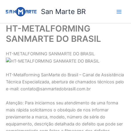
Ir
San Marte BR
para
o
conteúdo
HT-METALFORMING
SANMARTE DO BRASIL
HT-METALFORMING SANMARTE DO BRASIL
HT-Metalforming SanMarte do Brasil – Canal de Assistência
Técnica Especializada, abertura de chamados técnicos pelo
e-mail: contato@sanmartedobrasill.com.br
Atenção: Para iniciarmos seu atendimento de uma forma
mais rápida solicitamos o obséquio de nos informar
previamente a marca, modelo, número de série do
equipamento, descrição detalhada do defeito que pode ser
complementado com fotos e filmagens dos defeitos