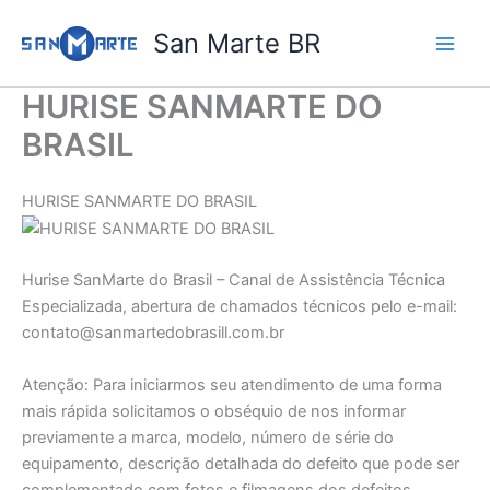
Ir
San Marte BR
para
o
conteúdo
HURISE SANMARTE DO
BRASIL
HURISE SANMARTE DO BRASIL
Hurise SanMarte do Brasil – Canal de Assistência Técnica
Especializada, abertura de chamados técnicos pelo e-mail:
contato@sanmartedobrasill.com.br
Atenção: Para iniciarmos seu atendimento de uma forma
mais rápida solicitamos o obséquio de nos informar
previamente a marca, modelo, número de série do
equipamento, descrição detalhada do defeito que pode ser
complementado com fotos e filmagens dos defeitos