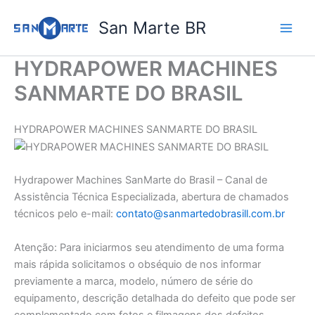
Ir
San Marte BR
para
o
conteúdo
HYDRAPOWER MACHINES
SANMARTE DO BRASIL
HYDRAPOWER MACHINES SANMARTE DO BRASIL
Hydrapower Machines SanMarte do Brasil – Canal de
Assistência Técnica Especializada, abertura de chamados
técnicos pelo e-mail:
contato@sanmartedobrasill.com.br
Atenção: Para iniciarmos seu atendimento de uma forma
mais rápida solicitamos o obséquio de nos informar
previamente a marca, modelo, número de série do
equipamento, descrição detalhada do defeito que pode ser
complementado com fotos e filmagens dos defeitos