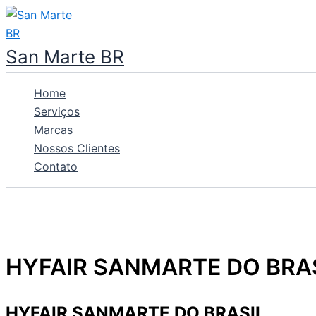
Ir
para
o
San Marte BR
conteúdo
Home
Serviços
Marcas
Nossos Clientes
Contato
HYFAIR SANMARTE DO BRA
HYFAIR SANMARTE DO BRASIL