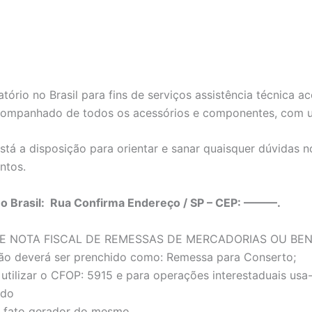
tório no Brasil para fins de serviços assistência técnica
companhado de todos os acessórios e componentes, com um
tá a disposição para orientar e sanar quaisquer dúvidas 
ntos.
no Brasil: Rua Confirma Endereço / SP – CEP: ———.
E NOTA FISCAL DE REMESSAS DE MERCADORIAS OU BE
ão deverá ser prenchido como: Remessa para Conserto;
utilizar o CFOP: 5915 e para operações interestaduais us
ado
 o fato gerador do mesmo