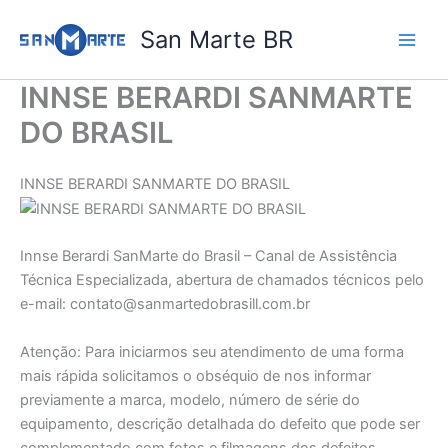
Ir
San Marte BR
para
o
conteúdo
INNSE BERARDI SANMARTE
DO BRASIL
INNSE BERARDI SANMARTE DO BRASIL
Innse Berardi SanMarte do Brasil – Canal de Assistência
Técnica Especializada, abertura de chamados técnicos pelo
e-mail: contato@sanmartedobrasill.com.br
Atenção: Para iniciarmos seu atendimento de uma forma
mais rápida solicitamos o obséquio de nos informar
previamente a marca, modelo, número de série do
equipamento, descrição detalhada do defeito que pode ser
complementado com fotos e filmagens dos defeitos