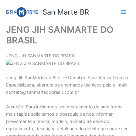
Ir
San Marte BR
para
o
conteúdo
JENG JIH SANMARTE DO
BRASIL
JENG JIH SANMARTE DO BRASIL
Jeng Jih SanMarte do Brasil – Canal de Assistência Técnica
Especializada, abertura de chamados técnicos pelo e-mail:
contato@sanmartedobrasill.com.br
Atenção: Para iniciarmos seu atendimento de uma forma
mais rápida solicitamos o obséquio de nos informar
previamente a marca, modelo, número de série do
equipamento, descrição detalhada do defeito que pode ser
complementado com fotos e filmagens dos defeitos