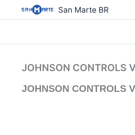
Ir
San Marte BR
para
o
conteúdo
JOHNSON CONTROLS VE
JOHNSON CONTROLS VE