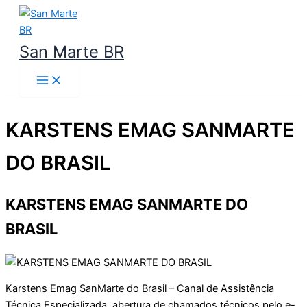
Ir
para
o
San Marte BR
conteúdo
KARSTENS EMAG SANMARTE
DO BRASIL
KARSTENS EMAG SANMARTE DO
BRASIL
Karstens Emag SanMarte do Brasil – Canal de Assistência
Técnica Especializada, abertura de chamados técnicos pelo e-