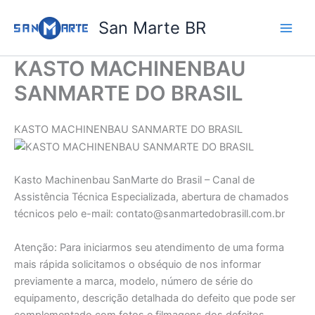
Ir
San Marte BR
para
o
conteúdo
KASTO MACHINENBAU
SANMARTE DO BRASIL
KASTO MACHINENBAU SANMARTE DO BRASIL
Kasto Machinenbau SanMarte do Brasil – Canal de
Assistência Técnica Especializada, abertura de chamados
técnicos pelo e-mail: contato@sanmartedobrasill.com.br
Atenção: Para iniciarmos seu atendimento de uma forma
mais rápida solicitamos o obséquio de nos informar
previamente a marca, modelo, número de série do
equipamento, descrição detalhada do defeito que pode ser
complementado com fotos e filmagens dos defeitos