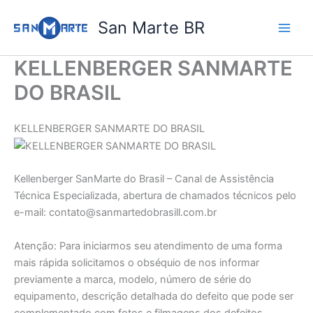
Ir
San Marte BR
para
o
conteúdo
KELLENBERGER SANMARTE
DO BRASIL
KELLENBERGER SANMARTE DO BRASIL
Kellenberger SanMarte do Brasil – Canal de Assistência
Técnica Especializada, abertura de chamados técnicos pelo
e-mail: contato@sanmartedobrasill.com.br
Atenção: Para iniciarmos seu atendimento de uma forma
mais rápida solicitamos o obséquio de nos informar
previamente a marca, modelo, número de série do
equipamento, descrição detalhada do defeito que pode ser
complementado com fotos e filmagens dos defeitos