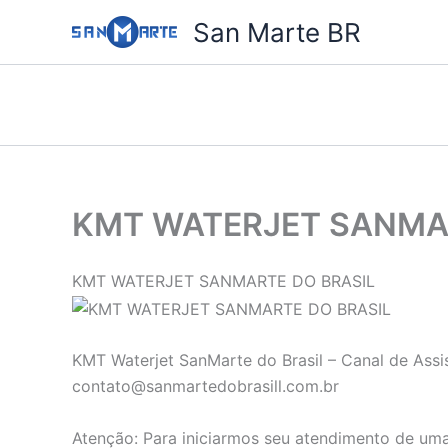
Ir
San Marte BR
para
o
conteúdo
KMT WATERJET SANMA
KMT WATERJET SANMARTE DO BRASIL
KMT Waterjet SanMarte do Brasil – Canal de Assi
contato@sanmartedobrasill.com.br
Atenção: Para iniciarmos seu atendimento de uma