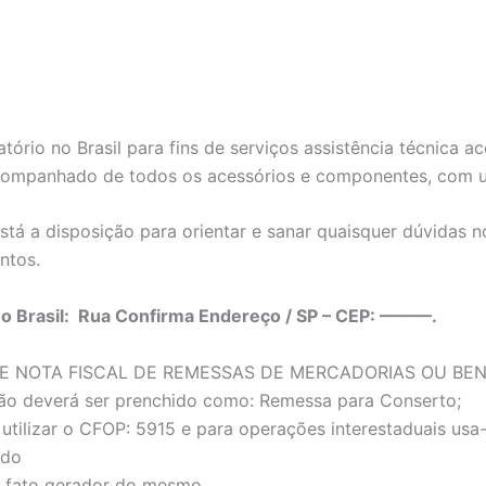
tório no Brasil para fins de serviços assistência técnica
companhado de todos os acessórios e componentes, com um
tá a disposição para orientar e sanar quaisquer dúvidas 
ntos.
no Brasil: Rua Confirma Endereço / SP – CEP: ———.
E NOTA FISCAL DE REMESSAS DE MERCADORIAS OU BE
ão deverá ser prenchido como: Remessa para Conserto;
utilizar o CFOP: 5915 e para operações interestaduais us
ado
 o fato gerador do mesmo