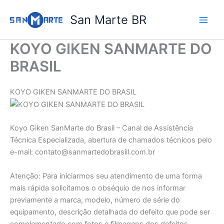
Ir
San Marte BR
para
o
conteúdo
KOYO GIKEN SANMARTE DO
BRASIL
KOYO GIKEN SANMARTE DO BRASIL
Koyo Giken SanMarte do Brasil – Canal de Assistência
Técnica Especializada, abertura de chamados técnicos pelo
e-mail: contato@sanmartedobrasill.com.br
Atenção: Para iniciarmos seu atendimento de uma forma
mais rápida solicitamos o obséquio de nos informar
previamente a marca, modelo, número de série do
equipamento, descrição detalhada do defeito que pode ser
complementado com fotos e filmagens dos defeitos