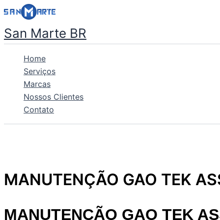
Ir
para
San Marte BR
o
conteúdo
Home
Serviços
Marcas
Nossos Clientes
Contato
MANUTENÇÃO GAO TEK ASS
MANUTENÇÃO GAO TEK ASS