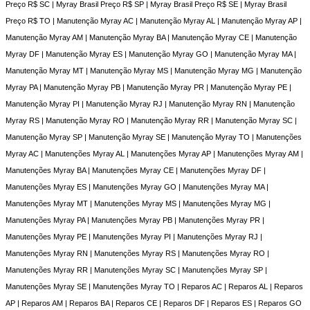
Preço R$ SC | Myray Brasil Preço R$ SP | Myray Brasil Preço R$ SE | Myray Brasil
Preço R$ TO | Manutenção Myray AC | Manutenção Myray AL | Manutenção Myray AP |
Manutenção Myray AM | Manutenção Myray BA | Manutenção Myray CE | Manutenção
Myray DF | Manutenção Myray ES | Manutenção Myray GO | Manutenção Myray MA |
Manutenção Myray MT | Manutenção Myray MS | Manutenção Myray MG | Manutenção
Myray PA | Manutenção Myray PB | Manutenção Myray PR | Manutenção Myray PE |
Manutenção Myray PI | Manutenção Myray RJ | Manutenção Myray RN | Manutenção
Myray RS | Manutenção Myray RO | Manutenção Myray RR | Manutenção Myray SC |
Manutenção Myray SP | Manutenção Myray SE | Manutenção Myray TO | Manutenções
Myray AC | Manutenções Myray AL | Manutenções Myray AP | Manutenções Myray AM |
Manutenções Myray BA | Manutenções Myray CE | Manutenções Myray DF |
Manutenções Myray ES | Manutenções Myray GO | Manutenções Myray MA |
Manutenções Myray MT | Manutenções Myray MS | Manutenções Myray MG |
Manutenções Myray PA | Manutenções Myray PB | Manutenções Myray PR |
Manutenções Myray PE | Manutenções Myray PI | Manutenções Myray RJ |
Manutenções Myray RN | Manutenções Myray RS | Manutenções Myray RO |
Manutenções Myray RR | Manutenções Myray SC | Manutenções Myray SP |
Manutenções Myray SE | Manutenções Myray TO | Reparos AC | Reparos AL | Reparos
AP | Reparos AM | Reparos BA | Reparos CE | Reparos DF | Reparos ES | Reparos GO