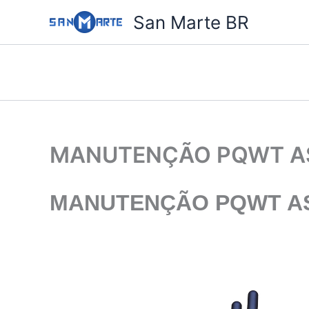
Ir
San Marte BR
para
o
conteúdo
MANUTENÇÃO PQWT AS
MANUTENÇÃO PQWT AS