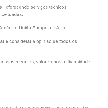
l, oferecendo serviços técnicos,
nceituadas.
América, União Europeia e Ásia.
ar e considerar a opinião de todos os
ossos recursos, valorizamos a diversidade
asil Preço R$ CE | PQWT Brasil Preço R$ DF | PQWT Brasil Preço R$ ES |