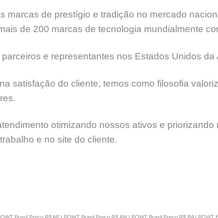
 marcas de prestígio e tradição no mercado naciona
 mais de 200 marcas de tecnologia mundialmente co
 parceiros e representantes nos Estados Unidos da 
satisfação do cliente, temos como filosofia valoriz
res.
ndimento otimizando nossos ativos e priorizando n
rabalho e no site do cliente.
PQWT Brasil Preço R$ AP | PQWT Brasil Preço R$ AM | PQWT Brasil Preço R$ BA | PQWT Br