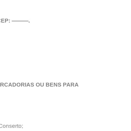
– CEP: ———.
ERCADORIAS OU BENS PARA
Conserto;