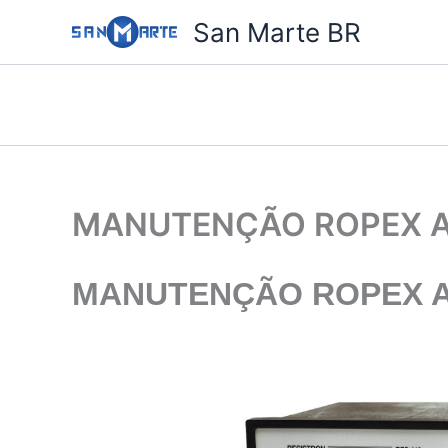
Ir
San Marte BR
para
o
conteúdo
MANUTENÇÃO ROPEX A
MANUTENÇÃO ROPEX A