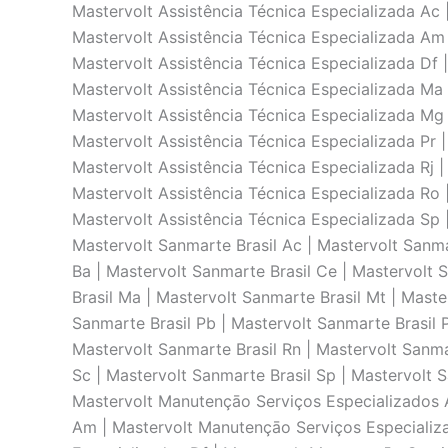
Mastervolt Assistência Técnica Especializada Ac | Mastervolt Assistência Técnica Especializada Al | Mastervolt Assistência Técnica Especializada Ap | Mastervolt Assistência Técnica Especializada Am | Mastervolt Assistência Técnica Especializada Ba | Mastervolt Assistência Técnica Especializada Ce | Mastervolt Assistência Técnica Especializada Df | Mastervolt Assistência Técnica Especializada Es | Mastervolt Assistência Técnica Especializada Go | Mastervolt Assistência Técnica Especializada Ma | Mastervolt Assistência Técnica Especializada Mt | Mastervolt Assistência Técnica Especializada Ms | Mastervolt Assistência Técnica Especializada Mg | Mastervolt Assistência Técnica Especializada Pa | Mastervolt Assistência Técnica Especializada Pb | Mastervolt Assistência Técnica Especializada Pr | Mastervolt Assistência Técnica Especializada Pe | Mastervolt Assistência Técnica Especializada Pi | Mastervolt Assistência Técnica Especializada Rj | Mastervolt Assistência Técnica Especializada Rn | Mastervolt Assistência Técnica Especializada Rs | Mastervolt Assistência Técnica Especializada Ro | Mastervolt Assistência Técnica Especializada Rr | Mastervolt Assistência Técnica Especializada Sc | Mastervolt Assistência Técnica Especializada Sp | Mastervolt Assistência Técnica Especializada Se | Mastervolt Assistência Técnica Especializada To | Mastervolt Sanmarte Brasil Ac | Mastervolt Sanmarte Brasil Al | Mastervolt Sanmarte Brasil Ap | Mastervolt Sanmarte Brasil Am | Mastervolt Sanmarte Brasil Ba | Mastervolt Sanmarte Brasil Ce | Mastervolt Sanmarte Brasil Df | Mastervolt Sanmarte Brasil Es | Mastervolt Sanmarte Brasil Go | Mastervolt Sanmarte Brasil Ma | Mastervolt Sanmarte Brasil Mt | Mastervolt Sanmarte Brasil Ms | Mastervolt Sanmarte Brasil Mg | Mastervolt Sanmarte Brasil Pa | Mastervolt Sanmarte Brasil Pb | Mastervolt Sanmarte Brasil Pr | Mastervolt Sanmarte Brasil Pe | Mastervolt Sanmarte Brasil Pi | Mastervolt Sanmarte Brasil Rj | Mastervolt Sanmarte Brasil Rn | Mastervolt Sanmarte Brasil Rs | Mastervolt Sanmarte Brasil Ro | Mastervolt Sanmarte Brasil Rr | Mastervolt Sanmarte Brasil Sc | Mastervolt Sanmarte Brasil Sp | Mastervolt Sanmarte Brasil Se | Mastervolt Sanmarte Brasil To | Mastervolt Manutençāo Serviços Especializados Ac | Mastervolt Manutençāo Serviços Especializados Al | Mastervolt Manutençāo Serviços Especializados Ap | Mastervolt Manutençāo Serviços Especializados Am | Mastervolt Manutençāo Serviços Especializados Ba | Mastervolt Manutençāo Serviços Especializados Ce | Mastervolt Manutençāo Serviços Especializados Df | Mastervolt Manutençāo Serviços Especializados Es | Mastervolt Manutençāo Serviços Especializados Go | Mastervolt Manutençāo Serviços Especializados Ma | Mastervolt Manutençāo Serviços Especializados Mt | Mastervolt Manutençāo Serviços Especializados Ms | Mastervolt Manutençāo Serviços Especializados Mg | Mastervolt Manutençāo Serviços Especializados Pa | Mastervolt Manutençāo Serviços Especializados Pb | Mastervolt Manutençāo Serviços Especializados Pr | Mastervolt Manutençāo Serviços Especializados Pe | Mastervolt Manutençāo Serviços Especializados Pi | Mastervolt Manutençāo Serviços Especializados Rj | Mastervolt Manutençāo Serviços Especializados Rn | Mastervolt Manutençāo Serviços Especializados Rs | Mastervolt Ma