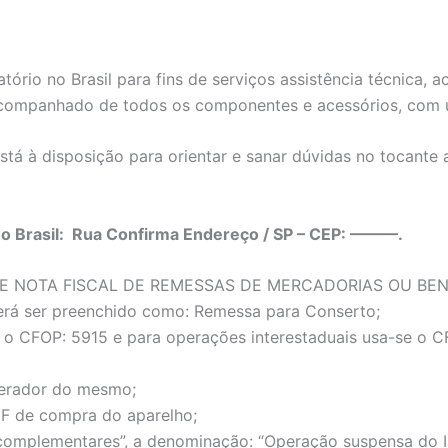
tório no Brasil para fins de serviços assistência técnica
acompanhado de todos os componentes e acessórios, com u
stá à disposição para orientar e sanar dúvidas no tocant
no Brasil: Rua Confirma Endereço / SP – CEP: ———.
E NOTA FISCAL DE REMESSAS DE MERCADORIAS OU BE
erá ser preenchido como: Remessa para Conserto;
ar o CFOP: 5915 e para operações interestaduais usa-se o 
 gerador do mesmo;
F de compra do aparelho;
plementares”, a denominação: “Operação suspensa do ICMS,