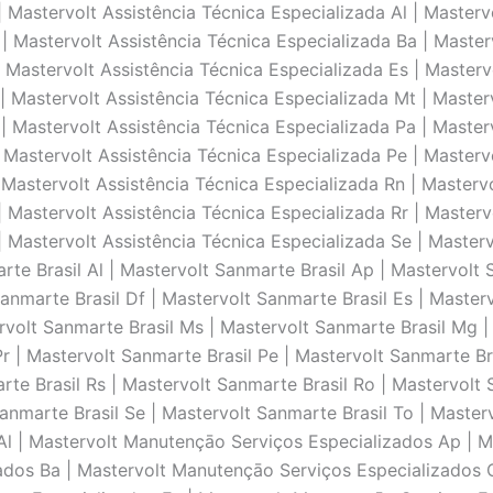
nutençāo Serviços Especializados Ro | Mastervolt Manutençāo Serviços Especializados Rr | Mastervolt Manutençāo Serviços Especializados Sc | Mastervolt Manutençāo Serviços Especializados Sp | Mastervolt Manutençāo Serviços Especializados Se | Mastervolt Manutençāo Serviços Especializados To | Mastervolt Conserto Serviços Técnicos Especializados Sanmarte Brasil Ac | Mastervolt Conserto Serviços Técnicos Especializados Sanmarte Brasil Al | Mastervolt Conserto Serviços Técnicos Especializados Sanmarte Brasil Ap | Mastervolt Conserto Serviços Técnicos Especializados Sanmarte Brasil Am | Mastervolt Conserto Serviços Técnicos Especializados Sanmarte Brasil Ba | Mastervolt Conserto Serviços Técnicos Especializados Sanmarte Brasil Ce | Mastervolt Conserto Serviços Técnicos Especializados Sanmarte Brasil Df | Mastervolt Conserto Serviços Técnicos Especializados Sanmarte Brasil Es | Mastervolt Conserto Serviços Técnicos Especializados Sanmarte Brasil Go | Mastervolt Conserto Serviços Técnicos Especializados Sanmarte Brasil Ma | Mastervolt Conserto Serviços Técnicos Especializados Sanmarte Brasil Mt | Mastervolt Conserto Serviços Técnicos Especializados Sanmarte Brasil Ms | Mastervolt Conserto Serviços Técnicos Especializados Sanmarte Brasil Mg | Mastervolt Conserto Serviços Técnicos Especializados Sanmarte Brasil Pa | Mastervolt Conserto Serviços Técnicos Especializados Sanmarte Brasil Pb | Mastervolt Conserto Serviços Técnicos Especializados Sanmarte Brasil Pr | Mastervolt Conserto Serviços Técnicos Especializados Sanmarte Brasil Pe | Mastervolt Conserto Serviços Técnicos Especializados Sanmarte Brasil Pi | Mastervolt Conserto Serviços Técnicos Especializados Sanmarte Brasil Rj | Mastervolt Conserto Serviços Técnicos Especializados Sanmarte Brasil Rn | Mastervolt Conserto Serviços Técnicos Especializados Sanmarte Brasil Rs | Mastervolt Conserto Serviços Técnicos Especializados Sanmarte Brasil Ro | Mastervolt Conserto Serviços Técnicos Especializados Sanmarte Brasil Rr | Mastervolt Conserto Serviços Técnicos Especializados Sanmarte Brasil Sc | Mastervolt Conserto Serviços Técnicos Especializados Sanmarte Brasil Sp | Mastervolt Conserto Serviços Técnicos Especializados Sanmarte Brasil Se | Mastervolt Conserto Serviços Técnicos Especializados Sanmarte Brasil To | Suporte Técnico Sanmarte Brasil Ac | Suporte Técnico Sanmarte Brasil Al | Suporte Técnico Sanmarte Brasil Ap | Suporte Técnico Sanmarte Brasil Am | Suporte Técnico Sanmarte Brasil Ba | Suporte Técnico Sanmarte Brasil Ce | Suporte Técnico Sanmarte Brasil Df | Suporte Técnico Sanmarte Brasil Es | Suporte Técnico Sanmarte Brasil Go | Suporte Técnico Sanmarte Brasil Ma | Suporte Técnico Sanmarte Brasil Mt | Suporte Técnico Sanmarte Brasil Ms | Suporte Técnico Sanmarte Brasil Mg | Suporte Técnico Sanmarte Brasil Pa | Suporte Técnico Sanmarte Brasil Pb | Suporte Técnico Sanmarte Brasil Pr | Suporte Técnico Sanmarte Brasil Pe | Suporte Técnico Sanmarte Brasil Pi | Suporte Técnico Sanmarte Brasil Rj | Suporte Técnico Sanmarte Brasil Rn | Suporte Técnico Sanmarte Brasil Rs | Suporte Técnico Sanmarte Brasil Ro | Suporte Técnico Sanmarte Brasil Rr | Suporte Técnico Sanmarte Brasil Sc | Suporte Técnico Sanmarte Brasil Sp | Suporte Técnico Sanmarte Brasil Se | Suporte Técnico Sanmarte Brasil To | Engenharia De Aplicaçāo Ac | Engenharia De Aplicaçāo Al | Engenharia De Aplicaçāo Ap | Engenharia De Aplicaçāo Am | Engenharia De Aplicaçāo Ba | Engenharia De Aplicaçāo Ce | Engenharia De Aplicaçāo Df | Engenharia De Aplicaçāo Es | Engenharia De Aplicaçāo Go | Engenharia De Aplicaçāo Ma | Engenharia De Aplicaçāo Mt | Engenharia De Aplicaçāo Ms | Engenharia De Aplicaçāo Mg | Engenharia De Aplicaçāo Pa | Engenharia De Aplicaçāo Pb | Engenharia De Aplicaçāo Pr | Engenharia De Aplicaçāo Pe | Engenharia De Aplicaçāo Pi | Engenharia De Aplicaçāo Rj | Engenharia De Aplicaçāo Rn | Engenharia De Aplicaçāo Rs | Engenharia De Aplicaçāo Ro | En