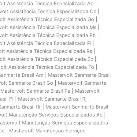
genharia De Aplicaçāo Rr | Engenharia De Aplicaçāo Sc | Engenharia De Aplicaçāo Sp | Engenharia De Aplicaçāo Se | Engenharia De Aplicaçāo To | Sanmarte Brasil Atendimento Ac | Sanmarte Brasil Atendimento Al | Sanmarte Brasil Atendimento Ap | Sanmarte Brasil Atendimento Am |Sanmarte Brasil Atendimento Ba | Sanmarte Brasil Atendimento Ce | Sanmarte Brasil Atendimento Df | Sanmarte Brasil Atendimento Es | Sanmarte Brasil Atendimento Go | Sanmarte Brasil Atendimento Ma | Sanmarte Brasil Atendimento Mt | Sanmarte Brasil Atendimento Ms | Sanmarte Brasil Atendimento Mg | Sanmarte Brasil Atendimento Pa | Sanmarte Brasil Atendimento Pb | Sanmarte Brasil Atendimento Pr | Sanmarte Brasil Atendimento Pe | Sanmarte Brasil Atendimento Pi | Sanmarte Brasil Atendimento Rj | Sanmarte Brasil Atendimento Rn | Sanmarte Brasil Atendimento Rs | Sanmarte Brasil Atendimento Ro | Sanmarte Brasil Atendimento Rr | Sanmarte Brasil Atendimento Sc | Sanmarte Brasil Atendimento Sp | Sanmarte Brasil Atendimento Se | Sanmarte Brasil Atendimento To | Consultoria E Assessoria Sanmarte Brasil Ac | Consultoria E Assessoria Sanmarte Brasil Al | Consultoria E Assessoria Sanmarte Brasil Ap | Consultoria E Assessoria Sanmarte Brasil Am | Consultoria E Assessoria Sanmarte Brasil Ba | Consultoria E Assessoria Sanmarte Brasil Ce | Consultoria E Assessoria Sanmarte Brasil Df | Consultoria E Assessoria Sanmarte Brasil Es | Consultoria E Assessoria Sanmarte Brasil Go | Consultoria E Assessoria Sanmarte Brasil Ma | Consultoria E Assessoria Sanmarte Brasil Mt | Consultoria E Assessoria Sanmarte Brasil Ms | Consultoria E Assessoria Sanmarte Brasil Mg | Consultoria E Assessoria Sanmarte Brasil Pa | Consultoria E Assessoria Sanmarte Brasil Pb | Consultoria E Assessoria Sanmarte Brasil Pr | Consultoria E Assessoria Sanmarte Brasil Pe | Consultoria E Assessoria Sanmarte Brasil Pi | Consultoria E Assessoria Sanmarte Brasil Rj | Consultoria E Assessoria Sanmarte Brasil Rn | Consultoria E Assessoria Sanmarte Brasil Rs | Consultoria E Assessoria Sanmarte Brasil Ro | Consultoria E Assessoria Sanmarte Brasil Rr | Consultoria E Assessoria Sanmarte Brasil Sc | Consultoria E Assessoria Sanmarte Brasil Sp | Consultoria E Assessoria Sanmarte Brasil Se | Consultoria E Assessoria Sanmarte Brasil To| Sanmarte Brasil Calibraçāo De Equipamentos Ac | Sanmarte Brasil Calibraçāo De Equipamentos Al | Sanmarte Brasil Calibraçāo De Equipamentos Ap | Sanmarte Brasil Calibraçāo De Equipamentos Am | Sanmarte Brasil Calibraçāo De Equipamentos Ba | Sanmarte Brasil Calibraçāo De Equipamentos Ce | Sanmarte Brasil Calibraçāo De Equipamentos Df | Sanmarte Brasil Calibraçāo De Equipamentos Es | Sanmarte Brasil Calibraçāo De Equipamentos Go | Sanmarte Brasil Calibraçāo De Equipamentos Ma | Sanmarte Brasil Ca