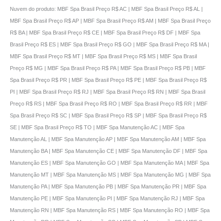
Nuvem do produto: MBF Spa Brasil Preço R$ AC | MBF Spa Brasil Preço R$ AL |
MBF Spa Brasil Preço R$ AP | MBF Spa Brasil Preço R$ AM | MBF Spa Brasil Preço
R$ BA | MBF Spa Brasil Preço R$ CE | MBF Spa Brasil Preço R$ DF | MBF Spa
Brasil Preço R$ ES | MBF Spa Brasil Preço R$ GO | MBF Spa Brasil Preço R$ MA |
MBF Spa Brasil Preço R$ MT | MBF Spa Brasil Preço R$ MS | MBF Spa Brasil
Preço R$ MG | MBF Spa Brasil Preço R$ PA | MBF Spa Brasil Preço R$ PB | MBF
Spa Brasil Preço R$ PR | MBF Spa Brasil Preço R$ PE | MBF Spa Brasil Preço R$
PI | MBF Spa Brasil Preço R$ RJ | MBF Spa Brasil Preço R$ RN | MBF Spa Brasil
Preço R$ RS | MBF Spa Brasil Preço R$ RO | MBF Spa Brasil Preço R$ RR | MBF
Spa Brasil Preço R$ SC | MBF Spa Brasil Preço R$ SP | MBF Spa Brasil Preço R$
SE | MBF Spa Brasil Preço R$ TO | MBF Spa Manutenção AC | MBF Spa
Manutenção AL | MBF Spa Manutenção AP | MBF Spa Manutenção AM | MBF Spa
Manutenção BA | MBF Spa Manutenção CE | MBF Spa Manutenção DF | MBF Spa
Manutenção ES | MBF Spa Manutenção GO | MBF Spa Manutenção MA | MBF Spa
Manutenção MT | MBF Spa Manutenção MS | MBF Spa Manutenção MG | MBF Spa
Manutenção PA | MBF Spa Manutenção PB | MBF Spa Manutenção PR | MBF Spa
Manutenção PE | MBF Spa Manutenção PI | MBF Spa Manutenção RJ | MBF Spa
Manutenção RN | MBF Spa Manutenção RS | MBF Spa Manutenção RO | MBF Spa