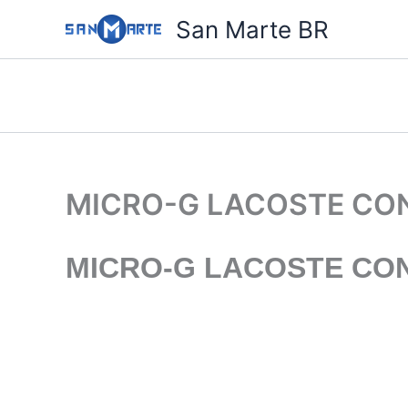
Ir
San Marte BR
para
o
conteúdo
MICRO-G LACOSTE CON
MICRO-G LACOSTE CON