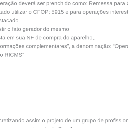
peração deverá ser prenchido como: Remessa para 
tado utilizar o CFOP: 5915 e para operações intere
stacado
stir o fato gerador do mesmo
a em sua NF de compra do aparelho,.
formações complementares”, a denominação: “Opera
, do RICMS”
etizando assim o projeto de um grupo de profissi