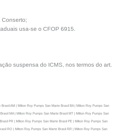
 Conserto;
staduais usa-se o CFOP 6915.
ção suspensa do ICMS, nos termos do art.
 Brasil AM | Milton Roy Pumps San Marte Brasil BA | Milton Roy Pumps San
 Brasil MA | Milton Roy Pumps San Marte Brasil MT | Milton Roy Pumps San
Brasil PR | Milton Roy Pumps San Marte Brasil PE | Milton Roy Pumps San
Brasil RO | Milton Roy Pumps San Marte Brasil RR | Milton Roy Pumps San