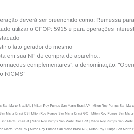
peração deverá ser preenchido como: Remessa para
tado utilizar o CFOP: 5915 e para operações intere
stacado
stir o fato gerador do mesmo
a em sua NF de compra do aparelho,.
formações complementares”, a denominação: “Opera
, do RICMS”
 San Marte Brasil AL | Milton Roy Pumps San Marte Brasil AP | Milton Roy Pumps San Marte
 San Marte Brasil ES | Milton Roy Pumps San Marte Brasil GO | Milton Roy Pumps San Marte
 San Marte Brasil PA | Milton Roy Pumps San Marte Brasil PB | Milton Roy Pumps San Marte 
San Marte Brasil RN | Milton Roy Pumps San Marte Brasil RS | Milton Roy Pumps San Marte 