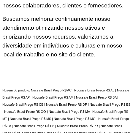
nossos colaboradores, clientes e fornecedores.
Buscamos melhorar continuamente nosso
atendimento otimizando nossos ativos e
priorizando nossos recursos, valorizamos a
diversidade em indivíduos e culturas em nosso
local de trabalho e no site do cliente.
Nuvem do produto: Nucsafe Brasil Preço R$ AC | Nucsafe Brasil Preço R$ AL | Nucsafe
Brasil Preço R$ AP | Nucsafe Brasil Preço R$ AM | Nucsafe Brasil Preço R$ BA |
Nucsafe Brasil Preço R$ CE | Nucsafe Brasil Preço R$ DF | Nucsafe Brasil Preço R$ ES
| Nucsafe Brasil Preço R$ GO | Nucsafe Brasil Preço R$ MA | Nucsafe Brasil Preço R$
MT | Nucsafe Brasil Preço R$ MS | Nucsafe Brasil Preço R$ MG | Nucsafe Brasil Preço
R$ PA | Nucsafe Brasil Preço R$ PB | Nucsafe Brasil Preço R$ PR | Nucsafe Brasil
Preço R$ PE | Nucsafe Brasil Preço R$ PI | Nucsafe Brasil Preço R$ RJ | Nucsafe Brasil