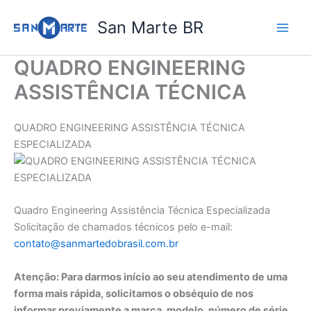
Ir
San Marte BR
para
o
conteúdo
QUADRO ENGINEERING
ASSISTÊNCIA TÉCNICA
QUADRO ENGINEERING ASSISTÊNCIA TÉCNICA
ESPECIALIZADA
Quadro Engineering Assistência Técnica Especializada
Solicitação de chamados técnicos pelo e-mail:
contato@sanmartedobrasil.com.br
Atenção: Para darmos início ao seu atendimento de uma
forma mais rápida, solicitamos o obséquio de nos
informar previamente a marca, modelo, número de série