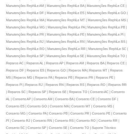
Manutenções RephiLe AM | Manutenções RephiLe BA | Manutenções RephiLe CE |
Manutenções RephiLe DF | Manutenções RephiLe ES | Manutenções RephiLe GO |
Manutenções RephiLe MA | Manutenções RephiLe MT | Manutenções RephiLe MS |
Manutenções RephiLe MG | Manutenções RephiLe PA | Manutenções RephiLe PB |
Manutenções RephiLe PR | Manutenções RephiLe PE | Manutenções RephiLe PI |
Manutenções RephiLe RJ | Manutenções RephiLe RN | Manutenções RephiLe RS |
Manutenções RephiLe RO | Manutenções RephiLe RR | Manutenções RephiLe SC |
Manutenções RephiLe SP | Manutenções RephiLe SE | Manutenções RephiLe TO |
Reparos AC | Reparos AL | Reparos AP | Reparos AM | Reparos BA | Reparos CE |
Reparos DF | Reparos ES | Reparos GO | Reparos MA | Reparos MT | Reparos
MS | Reparos MG | Reparos PA | Reparos PB | Reparos PR | Reparos PE |
Reparos PI | Reparos RJ | Reparos RN | Reparos RS | Reparos RO | Reparos RR
| Reparos SC | Reparos SP | Reparos SE | Reparos TO | Conserto AC | Conserto
AL | Conserto AP | Conserto AM | Conserto BA | Conserto CE | Conserto DF |
Conserto ES | Conserto GO | Conserto MA | Conserto MT | Conserto MS |
Conserto MG | Conserto PA | Conserto PB | Conserto PR | Conserto PE | Conserto
PI | Conserto RJ | Conserto RN | Conserto RS | Conserto RO | Conserto RR |
Conserto SC | Conserto SP | Conserto SE | Conserto TO | Suporte Técnico