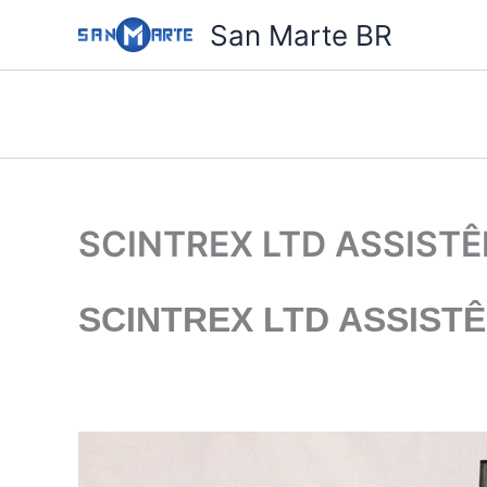
Ir
San Marte BR
para
o
conteúdo
SCINTREX LTD ASSIST
SCINTREX LTD ASSIST