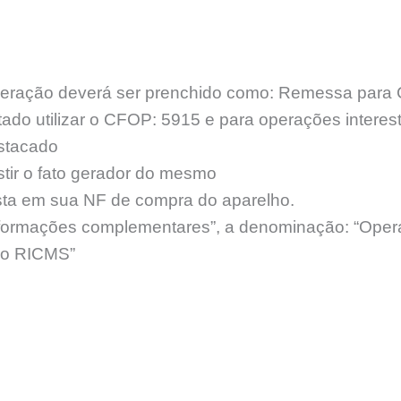
peração deverá ser prenchido como: Remessa para 
tado utilizar o CFOP: 5915 e para operações intere
stacado
stir o fato gerador do mesmo
ta em sua NF de compra do aparelho.
formações complementares”, a denominação: “Opera
, do RICMS”