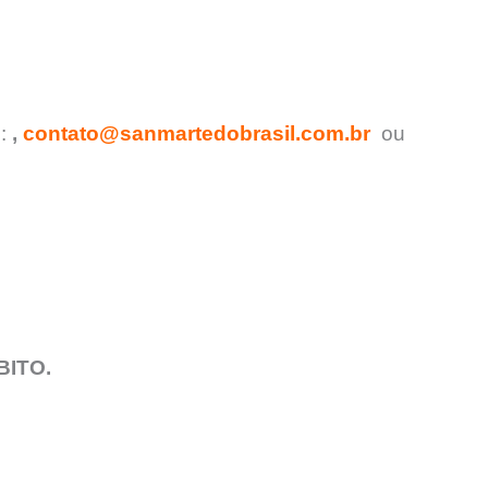
l:
,
contato@sanmartedobrasil.com.br
ou
BITO.