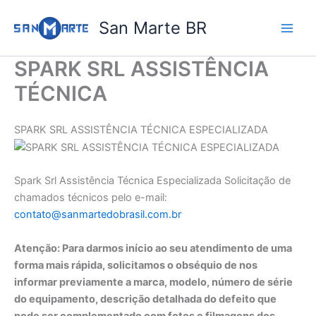
Ir
San Marte BR
para
o
conteúdo
SPARK SRL ASSISTÊNCIA
TÉCNICA
SPARK SRL ASSISTÊNCIA TÉCNICA ESPECIALIZADA
Spark Srl Assistência Técnica Especializada Solicitação de
chamados técnicos pelo e-mail:
contato@sanmartedobrasil.com.br
Atenção: Para darmos início ao seu atendimento de uma
forma mais rápida, solicitamos o obséquio de nos
informar previamente a marca, modelo, número de série
do equipamento, descrição detalhada do defeito que
pode ser complementado com fotos e filmagens dos