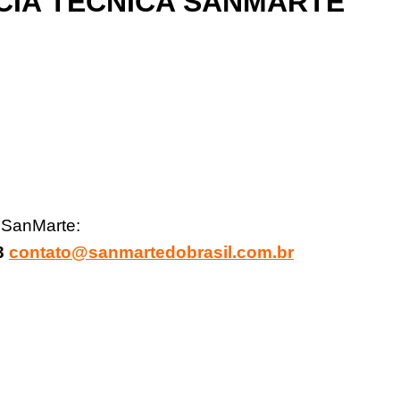
CIA TÉCNICA SANMARTE
– SanMarte:
83
contato@sanmartedobrasil.com.br