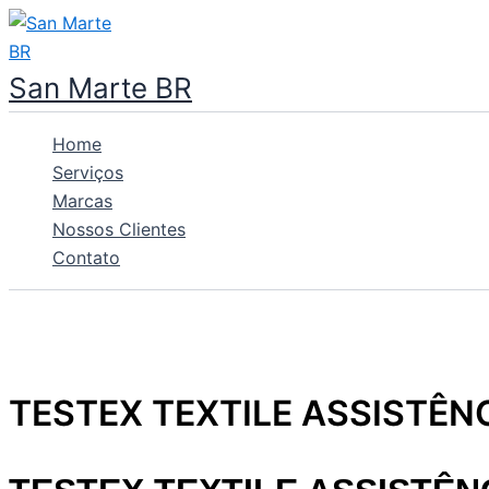
Ir
para
o
San Marte BR
conteúdo
Home
Serviços
Marcas
Nossos Clientes
Contato
TESTEX TEXTILE ASSISTÊ